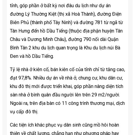
tỉnh, góp phần ở bất kỳ nơi đâu du lịch như dự án
đường Lý Thường Kiệt (thị xã Hoà Thành), đường Ðiện
Biên Phủ (thành phố Tây Ninh) và đường 781 từ ngã từ
Tân Hưng đến hồ Dầu Tiếng (thuộc địa phận huyện Tân
Châu và Dương Minh Châu), đường 790 nối dài Quận
Bình Tân 2 khu du lịch quan trọng là Khu du lịch núi Bà
Ðen và hồ Dầu Tiếng.
Tỷ lệ nhà ở kiên cố, bán kiên cố của tỉnh chỉ từ tăng cao,
đạt 97,8%. Nhiều dự án về nhà ở, chung cư, khu dân cư,
khu đô thị mới được triển khai, góp phần nâng diện tích
sàn nhà ở bình quân đầu người lên trên 29 m2/người.
Ngoài ra, trên địa bàn có 11 công trình thương mại, dịch
vụ cấp đô thị.
Các tiện ích khác phục vụ dân sinh cũng mồ hôi hoàn
thiện về chất lượng, chẳng hạn như phương pháp hay