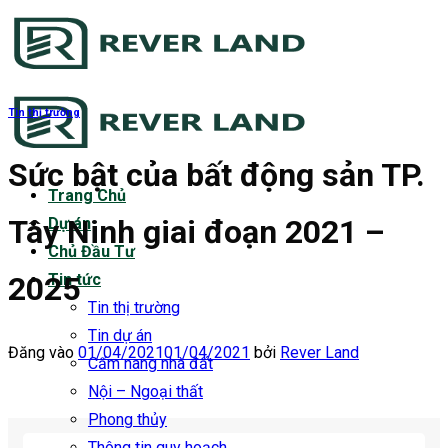
Bỏ
qua
nội
dung
Tin thị trường
Sức bật của bất động sản TP.
Trang Chủ
Tây Ninh giai đoạn 2021 –
Dự án
Chủ Đầu Tư
2025
Tin tức
Tin thị trường
Tin dự án
Đăng vào
01/04/2021
01/04/2021
bởi
Rever Land
Cẩm nang nhà đất
Nội – Ngoại thất
Phong thủy
Thông tin quy hoạch