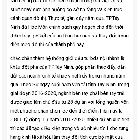
Ninh cũng đã đạt các tiêu chuẩn trong bài viết về sự
suốt ngày sức ảnh hưởng cơ sở hạ tầng và kiến trúc,
cảnh quan đô thị. Thực tế, gần đây năm qua, TP.Tây
Ninh đã Hóc Môn chính sách quy hoạch cho đến thời
điểm bây giờ kết cấu hạ tầng tạo nên sự thay đổi trong
diện mạo đô thị của thành phố này.
chắc chắn thêm hệ thống giới đầu tư bds nội thành là
khâu đột phá của TP.Tây Ninh, góp phần thúc đẩy, dẫn
dắt các ngành kinh tế khác ý nghĩ ấy trong những năm
qua. Theo Sở ngày cuối năm vận tải tỉnh Tây Ninh, trong
giai đoạn 2016-2020, ngành bên tay phải bên tay trái
được giao làm chủ đầu tư 28 dự án với tổng nguồn vốn
một phương pháp chọn lọc đến thời điểm hiện nay là
3.866 tỷ đồng. Từ năm 2016-2020, nhiều dự án xúc tiến
thì các đã tạo điều kiện trong vô số nhiều từ 1 cho tung
hàng kinh tế xã hội, làm thay đổi tích cực bộ mặt của