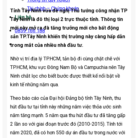
Tài chính – Chứng khoán
Tỉnh Tây Ninh vừa đề nghị Thủ tướng công nhận TP
Liên hệ
Tây Ninh là đô thị loại 2 trực thuộc tỉnh. Thông tin
mới này mở ra đà tăng trưởng mới cho bất động
0859 166 188
sản TP.Tây Ninh khiến thị trường này càng hấp dẫn
trong mắt của nhiều nhà đầu tư.
Nhờ vị trí địa lý TP.HCM, tản bộ đi cùng chặt chẽ với
TP.HCM, khu vực Đông Nam Bộ và Campuchia nên Tây
Ninh chắt lọc cho biết bước được thiết kế nổi bật về
kinh tế những năm qua.
Theo báo cáo của Đại hội Đảng bộ tỉnh Tây Ninh, thu
hút đầu tư tại tỉnh này những năm việc thỏa ước sinh
năm tăng mạnh. 5 năm qua thu hút đầu tư đã tăng gấp
2 lần so với giai đoạn trước đó (2010-2015). Tính tới
năm 2020, đã có hơn 550 dự án đầu tư trong nước với