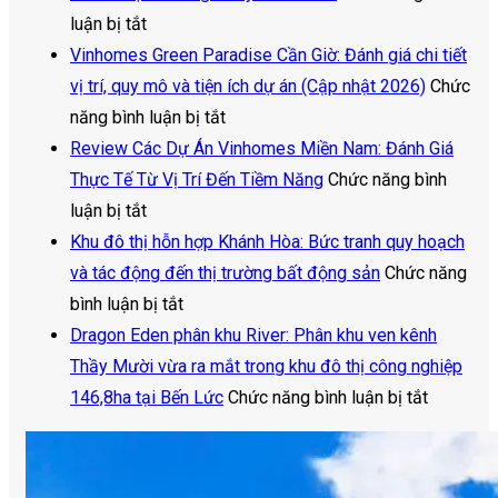
ở
luận bị tắt
Nhà
Vinhomes Green Paradise Cần Giờ: Đánh giá chi tiết
ở
vị trí, quy mô và tiện ích dự án (Cập nhật 2026)
Chức
xã
ở
năng bình luận bị tắt
hội
Vinhomes
Review Các Dự Án Vinhomes Miền Nam: Đánh Giá
Hà
Green
Thực Tế Từ Vị Trí Đến Tiềm Năng
Chức năng bình
Nội:
ở
Paradise
luận bị tắt
Cập
Review
Cần
Khu đô thị hỗn hợp Khánh Hòa: Bức tranh quy hoạch
nhật
Các
Giờ:
và tác động đến thị trường bất động sản
Chức năng
nguồn
Dự
ở
Đánh
bình luận bị tắt
cung,
Án
Khu
giá
Dragon Eden phân khu River: Phân khu ven kênh
giá
Vinhomes
đô
chi
Thầy Mười vừa ra mắt trong khu đô thị công nghiệp
bán
Miền
thị
tiết
ở
146,8ha tại Bến Lức
Chức năng bình luận bị tắt
và
Nam:
hỗn
vị
Dragon
các
Đánh
hợp
trí,
Eden
dự
Giá
Khánh
quy
phân