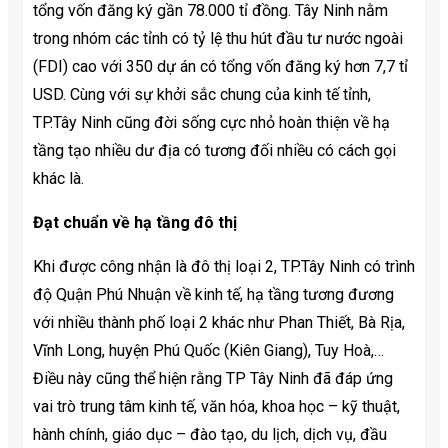
tổng vốn đăng ký gần 78.000 tỉ đồng. Tây Ninh nằm
trong nhóm các tỉnh có tỷ lệ thu hút đầu tư nước ngoài
(FDI) cao với 350 dự án có tổng vốn đăng ký hơn 7,7 tỉ
USD. Cùng với sự khởi sắc chung của kinh tế tỉnh,
TP.Tây Ninh cũng đời sống cực nhỏ hoàn thiện về hạ
tầng tạo nhiều dư địa có tương đối nhiều có cách gọi
khác là.
Đạt chuẩn về hạ tầng đô thị
Khi được công nhận là đô thị loại 2, TP.Tây Ninh có trình
độ Quận Phú Nhuận về kinh tế, hạ tầng tương đương
với nhiều thành phố loại 2 khác như Phan Thiết, Bà Rịa,
Vĩnh Long, huyện Phú Quốc (Kiên Giang), Tuy Hoà,…
Điều này cũng thể hiện rằng TP Tây Ninh đã đáp ứng
vai trò trung tâm kinh tế, văn hóa, khoa học – kỹ thuật,
hành chính, giáo dục – đào tạo, du lịch, dịch vụ, đầu