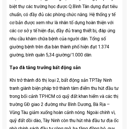
biệt thự các trường học được Q.Bình Tân dựng đạt tiêu
chuẩn, có đầy đủ các phòng chức năng. Hệ thống y tế
cơ bản được xem như là nhân tố dựng hoàn thiện với
các cơ sở y tế hiện đại, đầy đủ trang thiết bị, đáp ứng
nhu cầu khám chữa bệnh của người dân. Tổng số
giường bệnh trên địa bàn thành phố hiện đạt 1.374
giường, bình quân 5,34 giường/1.000 dân.
Tạo đà tăng trưởng bất động sản
Khi trở thành đô thị loại 2, bất động sản TP.Tây Ninh
tranh giành biện pháp trở thành tâm điểm thu hút đầu tư
trong bối cảnh TP.HCM có quỹ đất khan hiếm và các thị
trường GĐ giao 2 đường như Bình Dương, Bà Rịa –
Vũng Tàu giảm xuống hoàn cảnh nóng. Ngoài chính vì,
quỹ đất dồi dào, Tây Ninh còn thu hút nhà đầu tư địa ốc
nhờ chính sách đầu tư rộng mở, hạ tầng đồng bộ, quy