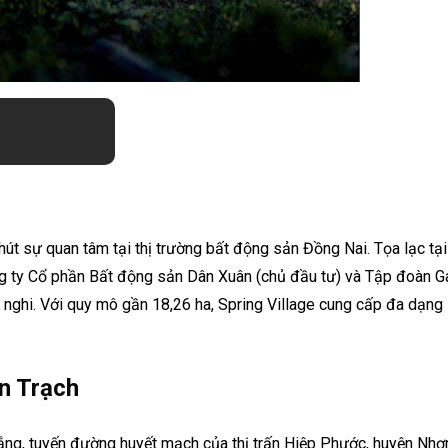
út sự quan tâm tại thị trường bất động sản Đồng Nai. Tọa lạc tại v
ng ty Cổ phần Bất động sản Dân Xuân (chủ đầu tư) và Tập đoàn G
n nghi. Với quy mô gần 18,26 ha, Spring Village cung cấp đa dạng
ơn Trạch
ng, tuyến đường huyết mạch của thị trấn Hiệp Phước, huyện Nhơn T