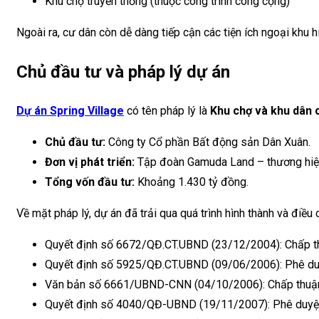
Khu chợ truyền thống (thuộc công trình công cộng)
Ngoài ra, cư dân còn dễ dàng tiếp cận các tiện ích ngoại khu h
Chủ đầu tư và pháp lý dự án
Dự án Spring Village
có tên pháp lý là
Khu chợ và khu dân 
Chủ đầu tư:
Công ty Cổ phần Bất động sản Dân Xuân.
Đơn vị phát triển:
Tập đoàn Gamuda Land – thương hiệu 
Tổng vốn đầu tư:
Khoảng 1.430 tỷ đồng.
Về mặt pháp lý, dự án đã trải qua quá trình hình thành và điề
Quyết định số 6672/QĐ.CT.UBND (23/12/2004): Chấp thu
Quyết định số 5925/QĐ.CT.UBND (09/06/2006): Phê duy
Văn bản số 6661/UBND-CNN (04/10/2006): Chấp thuận
Quyết định số 4040/QĐ-UBND (19/11/2007): Phê duyệt 