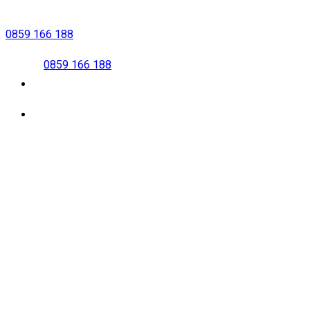
Bỏ
qua
0859 166 188
nội
0859 166 188
dung