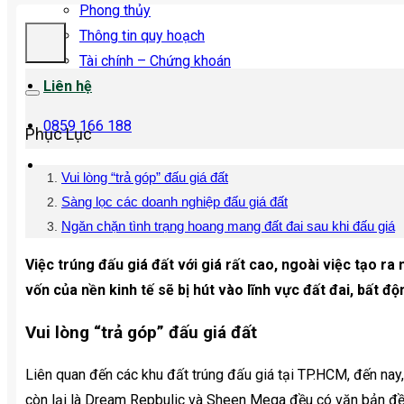
Phong thủy
Thông tin quy hoạch
Tài chính – Chứng khoán
Liên hệ
0859 166 188
Phục Lục
Vui lòng “trả góp” đấu giá đất
Sàng lọc các doanh nghiệp đấu giá đất
Ngăn chặn tình trạng hoang mang đất đai sau khi đấu giá
Việc trúng đấu giá đất với giá rất cao, ngoài việc tạo r
vốn của nền kinh tế sẽ bị hút vào lĩnh vực đất đai, bất độ
Vui lòng “trả góp” đấu giá đất
Liên quan đến các khu đất trúng đấu giá tại TP.HCM, đến nay
còn lại là Dream Repbulic và Sheen Mega đều có văn bản đề 