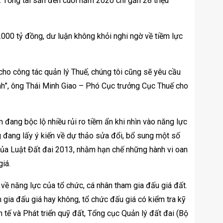
Tổng tài sản đến cuối năm 2020 chỉ gần 28 triệu
.000 tỷ đồng, dư luận không khỏi nghi ngờ về tiềm lực
 cho công tác quản lý Thuế, chúng tôi cũng sẽ yêu cầu
nh”, ông Thái Minh Giao – Phó Cục trưởng Cục Thuế cho
 đang bộc lộ nhiều rủi ro tiềm ẩn khi nhìn vào năng lực
 đang lấy ý kiến ​​về dự thảo sửa đổi, bổ sung một số
 của Luật Đất đai 2013, nhằm hạn chế những hành vi oan
giá.
 về năng lực của tổ chức, cá nhân tham gia đấu giá đất.
m gia đấu giá hay không, tổ chức đấu giá có kiểm tra kỹ
 tế và Phát triển quỹ đất, Tổng cục Quản lý đất đai (Bộ