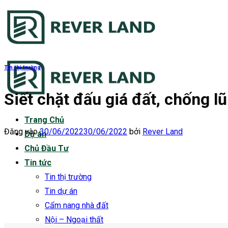
Bỏ
qua
nội
dung
Tin thị trường
Siết chặt đấu giá đất, chống l
Trang Chủ
Đăng vào
30/06/2022
30/06/2022
bởi
Rever Land
Dự án
Chủ Đầu Tư
Tin tức
Tin thị trường
Tin dự án
Cẩm nang nhà đất
Nội – Ngoại thất