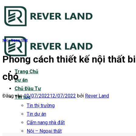
Bỏ
qua
nội
dung
Nội - Ngoại thất
Phong cách thiết kế nội thất b
Trang Chủ
chó
Dự án
Chủ Đầu Tư
Đăng vào
12/07/2022
12/07/2022
bởi
Rever Land
Tin tức
Tin thị trường
Tin dự án
Cẩm nang nhà đất
Nội – Ngoại thất