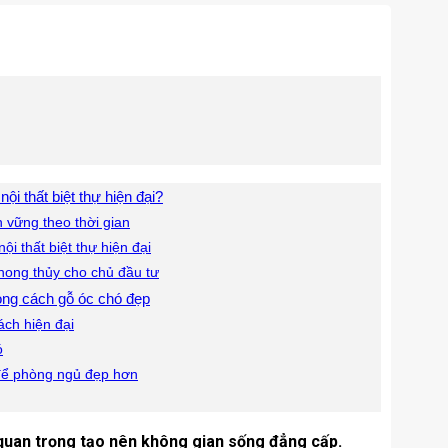
ội thất biệt thự hiện đại?
 vững theo thời gian
i thất biệt thự hiện đại
phong thủy cho chủ đầu tư
phong cách gỗ óc chó đẹp
ách hiện đại
ó
ó để phòng ngủ đẹp hơn
ề quan trọng tạo nên không gian sống đẳng cấp.