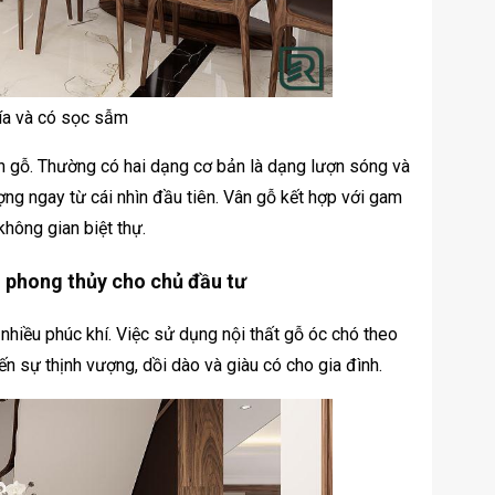
tía và có sọc sẫm
ân gỗ. Thường có hai dạng cơ bản là dạng lượn sóng và
ng ngay từ cái nhìn đầu tiên. Vân gỗ kết hợp với gam
hông gian biệt thự.
o phong thủy cho chủ đầu tư
 nhiều phúc khí. Việc sử dụng nội thất gỗ óc chó theo
n sự thịnh vượng, dồi dào và giàu có cho gia đình.