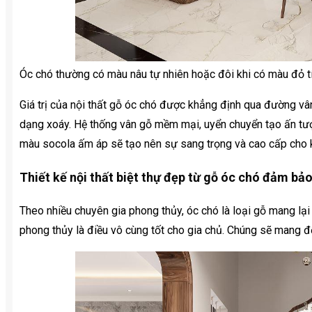
Óc chó thường có màu nâu tự nhiên hoặc đôi khi có màu đỏ 
Giá trị của nội thất gỗ óc chó được khẳng định qua đường v
dạng xoáy. Hệ thống vân gỗ mềm mại, uyển chuyển tạo ấn tượ
màu socola ấm áp sẽ tạo nên sự sang trọng và cao cấp cho k
Thiết kế nội thất biệt thự đẹp từ gỗ óc chó đảm bả
Theo nhiều chuyên gia phong thủy, óc chó là loại gỗ mang lại
phong thủy là điều vô cùng tốt cho gia chủ. Chúng sẽ mang đế