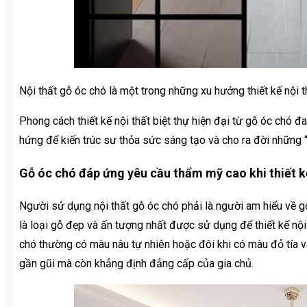
Nội thất gỗ óc chó là một trong những xu hướng thiết kế nội t
Phong cách thiết kế nội thất biệt thự hiện đại từ gỗ óc chó 
hứng để kiến ​​trúc sư thỏa sức sáng tạo và cho ra đời những
Gỗ óc chó đáp ứng yêu cầu thẩm mỹ cao khi thiết kế 
Người sử dụng nội thất gỗ óc chó phải là người am hiểu về gỗ
là loại gỗ đẹp và ấn tượng nhất được sử dụng để thiết kế nộ
chó thường có màu nâu tự nhiên hoặc đôi khi có màu đỏ tía 
gần gũi mà còn khẳng định đẳng cấp của gia chủ.