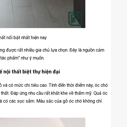
hất nổi bật nhất hiện nay
đang được rất nhiều gia chủ lựa chọn. Đây là nguồn cảm
 “tác phẩm” như ý muốn.
nội thất biệt thự hiện đại
 và có mức chi tiêu cao. Tính đến thời điểm này, óc chó
i thất. Đáp ứng nhu cầu rất khắt khe về thẩm mỹ. Quả óc
và có các sọc sẫm. Màu sắc của gỗ óc chó không chỉ