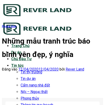
Bỏ
qua
nội
dung
Phong thủy
Những mẫu tranh trúc báo
Trang Chủ
bình yên đẹp, ý nghĩa
Dự án
Chủ Đầu Tư
Tin tức
Đăng vào
12/04/2020
12/04/2020
bởi
Rever Land
Tin thị trường
Tin dự án
Cẩm nang nhà đất
Nội – Ngoại thất
Phong thủy
Thông tin quy hoạch