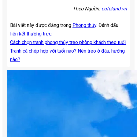
Theo Nguồn:
cafeland.vn
Bài viết này được đăng trong
Phong thủy
. Đánh dấu
liên kết thường trực
.
Cách chọn tranh phong thủy treo phòng khách theo tuổi
Tranh cá chép hợp với tuổi nào? Nên treo ở đâu, hướng
nào?