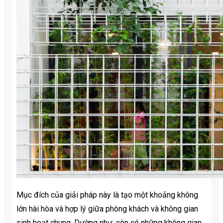
Mục đích của giải pháp này là tạo một khoảng không
lớn hài hòa và hợp lý giữa phòng khách và không gian
sinh hoạt chung. Dường như, còn có những không gian