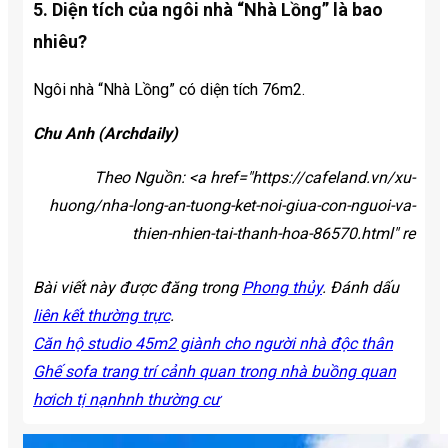
5. Diện tích của ngôi nhà “Nhà Lồng” là bao
nhiêu?
Ngôi nhà “Nhà Lồng” có diện tích 76m2.
Chu Anh (Archdaily)
Theo Nguồn: <a href="https://cafeland.vn/xu-
huong/nha-long-an-tuong-ket-noi-giua-con-nguoi-va-
thien-nhien-tai-thanh-hoa-86570.html" re
Bài viết này được đăng trong
Phong thủy
. Đánh dấu
liên kết thường trực
.
Căn hộ studio 45m2 giành cho người nhà độc thân
Ghế sofa trang trí cảnh quan trong nhà buồng quan
hơich tị nạnhnh thường cư