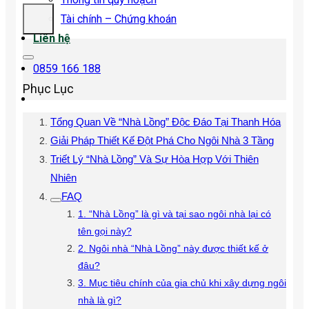
Tài chính – Chứng khoán
Liên hệ
0859 166 188
Phục Lục
Tổng Quan Về “Nhà Lồng” Độc Đáo Tại Thanh Hóa
Giải Pháp Thiết Kế Đột Phá Cho Ngôi Nhà 3 Tầng
Triết Lý “Nhà Lồng” Và Sự Hòa Hợp Với Thiên
Nhiên
FAQ
1. “Nhà Lồng” là gì và tại sao ngôi nhà lại có
tên gọi này?
2. Ngôi nhà “Nhà Lồng” này được thiết kế ở
đâu?
3. Mục tiêu chính của gia chủ khi xây dựng ngôi
nhà là gì?