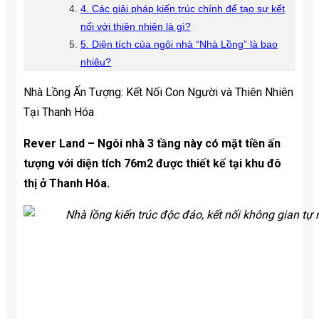
4. Các giải pháp kiến trúc chính để tạo sự kết
nối với thiên nhiên là gì?
5. Diện tích của ngôi nhà “Nhà Lồng” là bao
nhiêu?
Nhà Lồng Ấn Tượng: Kết Nối Con Người và Thiên Nhiên
Tại Thanh Hóa
Rever Land – Ngôi nhà 3 tầng này có mặt tiền ấn
tượng với diện tích 76m2 được thiết kế tại khu đô
thị ở Thanh Hóa.