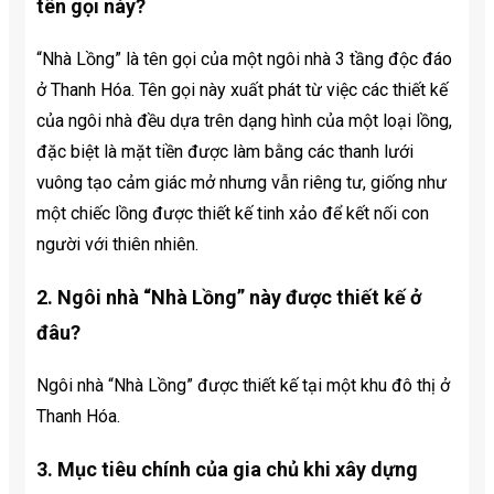
tên gọi này?
“Nhà Lồng” là tên gọi của một ngôi nhà 3 tầng độc đáo
ở Thanh Hóa. Tên gọi này xuất phát từ việc các thiết kế
của ngôi nhà đều dựa trên dạng hình của một loại lồng,
đặc biệt là mặt tiền được làm bằng các thanh lưới
vuông tạo cảm giác mở nhưng vẫn riêng tư, giống như
một chiếc lồng được thiết kế tinh xảo để kết nối con
người với thiên nhiên.
2. Ngôi nhà “Nhà Lồng” này được thiết kế ở
đâu?
Ngôi nhà “Nhà Lồng” được thiết kế tại một khu đô thị ở
Thanh Hóa.
3. Mục tiêu chính của gia chủ khi xây dựng