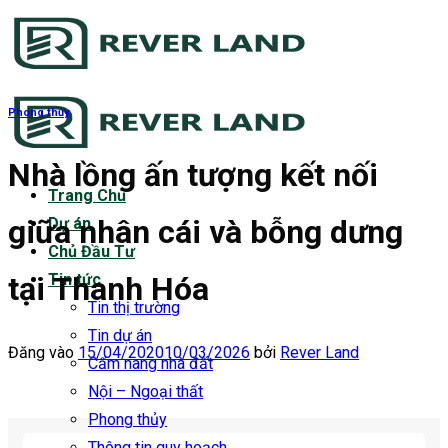
Bỏ
qua
nội
dung
Phong thủy
Nhà lồng ấn tượng kết nối
Trang Chủ
giữa nhân cái và bỗng dưng
Dự án
Chủ Đầu Tư
tại Thanh Hóa
Tin tức
Tin thị trường
Tin dự án
Đăng vào
15/04/2020
10/03/2026
bởi
Rever Land
Cẩm nang nhà đất
Nội – Ngoại thất
Phong thủy
Thông tin quy hoạch