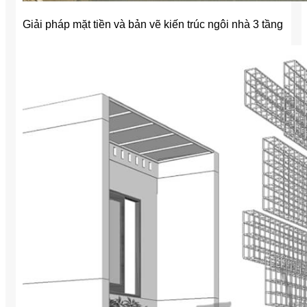
Giải pháp mặt tiền và bản vẽ kiến trúc ngôi nhà 3 tầng