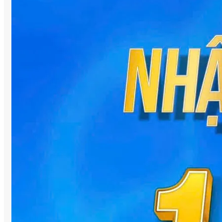
Bến
Lức