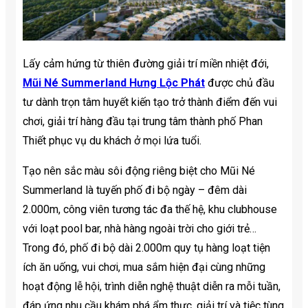
Lấy cảm hứng từ thiên đường giải trí miền nhiệt đới,
Mũi Né Summerland Hưng Lộc Phát
được chủ đầu
tư dành trọn tâm huyết kiến tạo trở thành điểm đến vui
chơi, giải trí hàng đầu tại trung tâm thành phố Phan
Thiết phục vụ du khách ở mọi lứa tuổi.
Tạo nên sắc màu sôi động riêng biệt cho Mũi Né
Summerland là tuyến phố đi bộ ngày – đêm dài
2.000m, công viên tương tác đa thế hệ, khu clubhouse
với loạt pool bar, nhà hàng ngoài trời cho giới trẻ…
Trong đó, phố đi bộ dài 2.000m quy tụ hàng loạt tiện
ích ăn uống, vui chơi, mua sắm hiện đại cùng những
hoạt động lễ hội, trình diễn nghệ thuật diễn ra mỗi tuần,
đáp ứng nhu cầu khám phá ẩm thực, giải trí và tiệc tùng