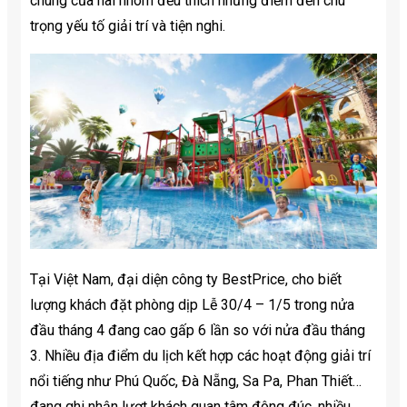
chung của hai nhóm đều thích những điểm đến chú
trọng yếu tố giải trí và tiện nghi.
Tại Việt Nam, đại diện công ty BestPrice, cho biết
lượng khách đặt phòng dịp Lễ 30/4 – 1/5 trong nửa
đầu tháng 4 đang cao gấp 6 lần so với nửa đầu tháng
3. Nhiều địa điểm du lịch kết hợp các hoạt động giải trí
nổi tiếng như Phú Quốc, Đà Nẵng, Sa Pa, Phan Thiết…
đang ghi nhận lượt khách quan tâm đông đúc, nhiều