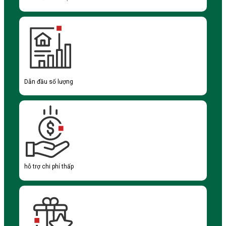
Dẫn đầu số lượng
hỗ trợ chi phí thấp