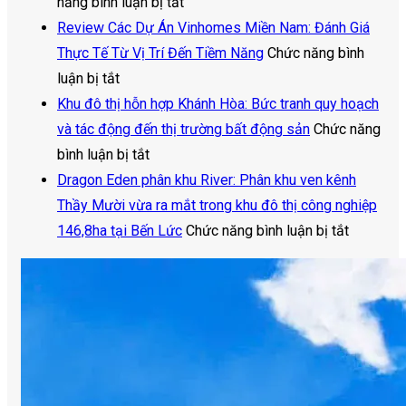
xã
ở
năng bình luận bị tắt
hội
Vinhomes
Review Các Dự Án Vinhomes Miền Nam: Đánh Giá
Hà
Green
Thực Tế Từ Vị Trí Đến Tiềm Năng
Chức năng bình
Nội:
ở
Paradise
luận bị tắt
Cập
Review
Cần
Khu đô thị hỗn hợp Khánh Hòa: Bức tranh quy hoạch
nhật
Các
Giờ:
và tác động đến thị trường bất động sản
Chức năng
nguồn
Dự
ở
Đánh
bình luận bị tắt
cung,
Án
Khu
giá
Dragon Eden phân khu River: Phân khu ven kênh
giá
Vinhomes
đô
chi
Thầy Mười vừa ra mắt trong khu đô thị công nghiệp
bán
Miền
thị
tiết
ở
146,8ha tại Bến Lức
Chức năng bình luận bị tắt
và
Nam:
hỗn
vị
Dragon
các
Đánh
hợp
trí,
Eden
dự
Giá
Khánh
quy
phân
án
Thực
Hòa:
mô
khu
đáng
Tế
Bức
và
River:
chú
Từ
tranh
tiện
Phân