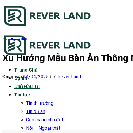
Bỏ
qua
nội
dung
Nội - Ngoại thất
Xu Hướng Mẫu Bàn Ăn Thông 
Trang Chủ
Đăng vào
14/04/2025
bởi
Rever Land
Dự án
Chủ Đầu Tư
Tin tức
Tin thị trường
Tin dự án
Cẩm nang nhà đất
Nội – Ngoại thất