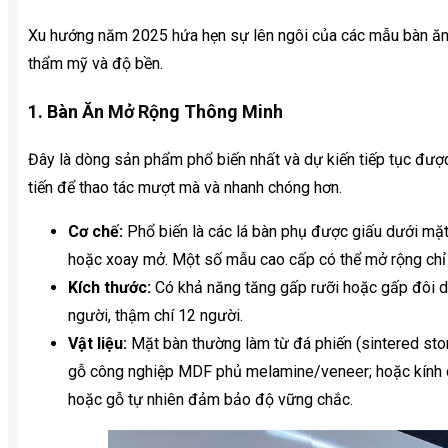
Xu hướng năm 2025 hứa hẹn sự lên ngôi của các mẫu bàn ăn 
thẩm mỹ và độ bền.
1. Bàn Ăn Mở Rộng Thông Minh
Đây là dòng sản phẩm phổ biến nhất và dự kiến tiếp tục đư
tiến để thao tác mượt mà và nhanh chóng hơn.
Cơ chế:
Phổ biến là các lá bàn phụ được giấu dưới mặt
hoặc xoay mở. Một số mẫu cao cấp có thể mở rộng chỉ b
Kích thước:
Có khả năng tăng gấp rưỡi hoặc gấp đôi di
người, thậm chí 12 người.
Vật liệu:
Mặt bàn thường làm từ đá phiến (sintered stone
gỗ công nghiệp MDF phủ melamine/veneer; hoặc kính c
hoặc gỗ tự nhiên đảm bảo độ vững chắc.