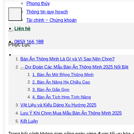
Phong thủy
Thông tin quy hoạch
Tài chính – Chứng khoán
Liên hệ
0859 166 188
Phục Lục
Bàn Ăn Thông Minh Là Gì và Vì Sao Nên Chọn?
Dự Đoán Các Mẫu Bàn Ăn Thông Minh 2025 Nổi Bật
1. Bàn Ăn Mở Rộng Thông Minh
2. Bàn Ăn Nâng Hạ Chiều Cao
3. Bàn Ăn Gấp Gọn
4. Bàn Ăn Tích Hợp Tính Năng
Vật Liệu và Kiểu Dáng Xu Hướng 2025
Lưu Ý Khi Chọn Mua Mẫu Bàn Ăn Thông Minh 2025
Kết Luận
Trong bối cảnh không gian sống ngày càng được tối ưu hóa, đặ