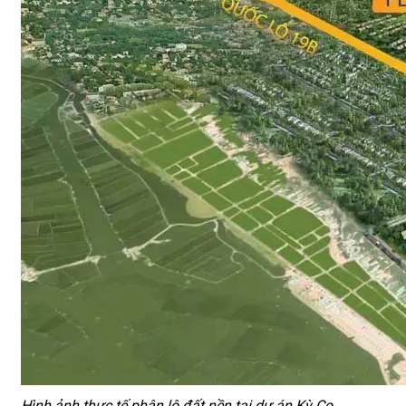
Hình ảnh thực tế phân lô đất nền tại dự án Kỳ Co