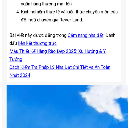
ngân hàng thương mại lớn.
Kinh nghiệm thực tế và kiến thức chuyên môn của
đội ngũ chuyên gia Rever Land.
Bài viết này được đăng trong
Cẩm nang nhà đất
. Đánh
dấu
liên kết thường trực
.
Mẫu Thiết Kế Hàng Rào Đẹp 2025: Xu Hướng & Ý
Tưởng
Cách Kiểm Tra Pháp Lý Nhà Đất Chi Tiết và An Toàn
Nhất 2024