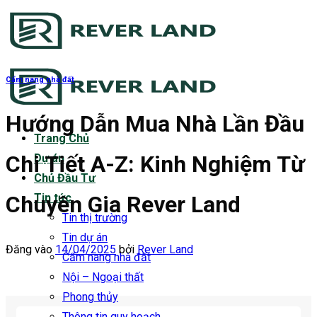
Bỏ
qua
nội
dung
Cẩm nang nhà đất
Hướng Dẫn Mua Nhà Lần Đầu
Trang Chủ
Chi Tiết A-Z: Kinh Nghiệm Từ
Dự án
Chủ Đầu Tư
Chuyên Gia Rever Land
Tin tức
Tin thị trường
Tin dự án
Đăng vào
14/04/2025
bởi
Rever Land
Cẩm nang nhà đất
Nội – Ngoại thất
Phong thủy
Thông tin quy hoạch