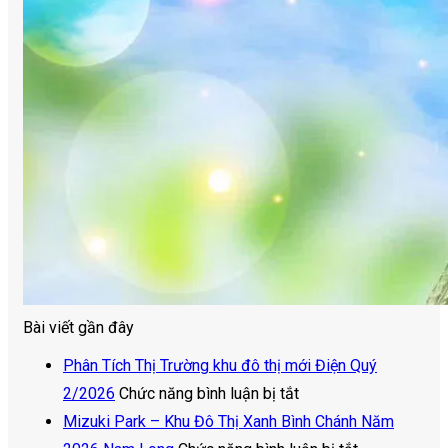
Bài viết gần đây
Phân Tích Thị Trường khu đô thị mới Điện Quý
ở
2/2026
Chức năng bình luận bị tắt
Phân
Mizuki Park – Khu Đô Thị Xanh Bình Chánh Năm