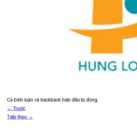
Nội – Ngoại thất
Phong thủy
Thông tin quy hoạch
Tài chính – Chứng khoán
Liên hệ
0859 166 188
Cả bình luận và trackback hiện đều bị đóng.
←
Trước
Tiếp theo
→