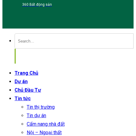
360 Bất động sản
Trang Chủ
Dự án
Chủ Đầu Tư
Tin tức
Tin thị trường
Tin dự án
Cẩm nang nhà đất
Nội – Ngoại thất