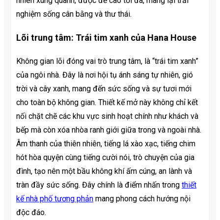
nhiên xung quanh, được đề cao tối đa, mang lại trải
nghiệm sống cân bằng và thư thái.
Lõi trung tâm: Trái tim xanh của Hana House
Không gian lõi đóng vai trò trung tâm, là “trái tim xanh”
của ngôi nhà. Đây là nơi hội tụ ánh sáng tự nhiên, gió
trời và cây xanh, mang đến sức sống và sự tươi mới
cho toàn bộ không gian. Thiết kế mở này không chỉ kết
nối chặt chẽ các khu vực sinh hoạt chính như khách và
bếp mà còn xóa nhòa ranh giới giữa trong và ngoài nhà.
Âm thanh của thiên nhiên, tiếng lá xào xạc, tiếng chim
hót hòa quyện cùng tiếng cười nói, trò chuyện của gia
đình, tạo nên một bầu không khí ấm cúng, an lành và
tràn đầy sức sống. Đây chính là điểm nhấn trong
thiết
kế nhà phố tương phản
mang phong cách hướng nội
độc đáo.