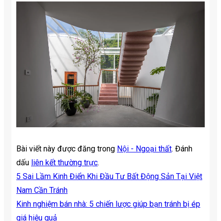
Bài viết này được đăng trong
Nội - Ngoại thất
. Đánh
dấu
liên kết thường trực
.
5 Sai Lầm Kinh Điển Khi Đầu Tư Bất Động Sản Tại Việt
Nam Cần Tránh
Kinh nghiệm bán nhà: 5 chiến lược giúp bạn tránh bị ép
giá hiệu quả