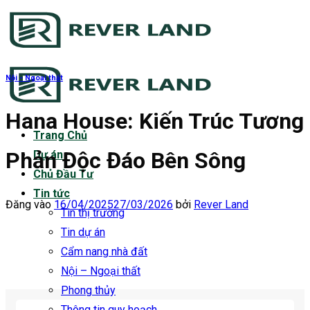
Bỏ
qua
nội
dung
Nội - Ngoại thất
Hana House: Kiến Trúc Tương
Trang Chủ
Phản Độc Đáo Bên Sông
Dự án
Chủ Đầu Tư
Tin tức
Đăng vào
16/04/2025
27/03/2026
bởi
Rever Land
Tin thị trường
Tin dự án
Cẩm nang nhà đất
Nội – Ngoại thất
Phong thủy
Thông tin quy hoạch