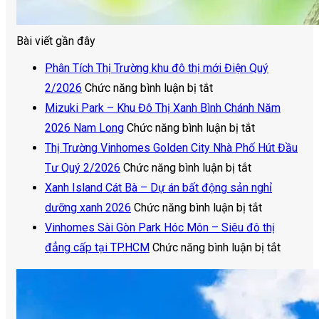
Bài viết gần đây
Phân Tích Thị Trường khu đô thị mới Điện Quý
ở
2/2026
Chức năng bình luận bị tắt
Phân
Mizuki Park – Khu Đô Thị Xanh Bình Chánh Năm
Tích
ở
2026 Nam Long
Chức năng bình luận bị tắt
Thị
Mizuki
Thị Trường Vinhomes Golden City Nhà Phố Hút Đầu
Trường
ở
Park
Tư Quý 2/2026
Chức năng bình luận bị tắt
khu
Thị
–
Xanh Island Cát Bà – Dự án bất động sản nghỉ
đô
Trường
Khu
ở
dưỡng xanh 2026
Chức năng bình luận bị tắt
thị
Vinhomes
Đô
Xanh
Vinhomes Sài Gòn Park Hóc Môn – Siêu đô thị
mới
Golden
Thị
Island
ở
đẳng cấp tại TP.HCM
Chức năng bình luận bị tắt
Điện
City
Xanh
Cát
Vinhom
Quý
Nhà
Bình
Bà
Sài
2/2026
Phố
Chánh
–
Gòn