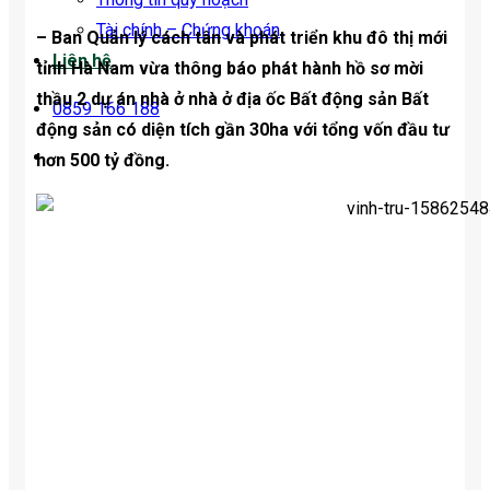
Tài chính – Chứng khoán
– Ban Quản lý cách tân và phát triển khu đô thị mới
Liên hệ
tỉnh Hà Nam vừa thông báo phát hành hồ sơ mời
thầu 2 dự án nhà ở nhà ở địa ốc Bất động sản Bất
0859 166 188
động sản có diện tích gần 30ha với tổng vốn đầu tư
hơn 500 tỷ đồng.