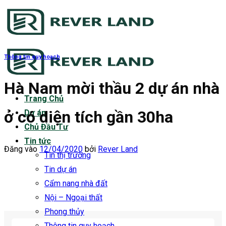
Bỏ
qua
nội
dung
Thông tin quy hoạch
Hà Nam mời thầu 2 dự án nhà
Trang Chủ
ở có diện tích gần 30ha
Dự án
Chủ Đầu Tư
Tin tức
Đăng vào
12/04/2020
bởi
Rever Land
Tin thị trường
Tin dự án
Cẩm nang nhà đất
Nội – Ngoại thất
Phong thủy
Thông tin quy hoạch