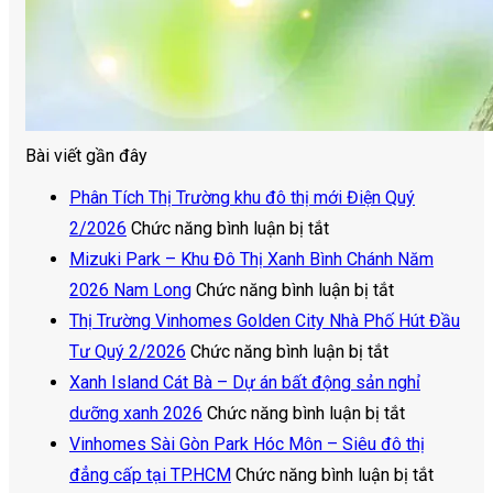
Bài viết gần đây
Phân Tích Thị Trường khu đô thị mới Điện Quý
ở
2/2026
Chức năng bình luận bị tắt
Phân
Mizuki Park – Khu Đô Thị Xanh Bình Chánh Năm
Tích
ở
2026 Nam Long
Chức năng bình luận bị tắt
Thị
Mizuki
Thị Trường Vinhomes Golden City Nhà Phố Hút Đầu
Trường
ở
Park
Tư Quý 2/2026
Chức năng bình luận bị tắt
khu
Thị
–
Xanh Island Cát Bà – Dự án bất động sản nghỉ
đô
Trường
Khu
ở
dưỡng xanh 2026
Chức năng bình luận bị tắt
thị
Vinhomes
Đô
Xanh
Vinhomes Sài Gòn Park Hóc Môn – Siêu đô thị
mới
Golden
Thị
Island
ở
đẳng cấp tại TP.HCM
Chức năng bình luận bị tắt