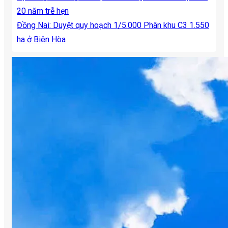
20 năm trễ hẹn
Đồng Nai: Duyệt quy hoạch 1/5.000 Phân khu C3 1.550
ha ở Biên Hòa