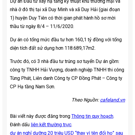
Dự án Đầu tư xây hạ tầng kỹ thuật khu thương mại và
nhà ở đô thị tại xã Duy Minh và xã Duy Hải (giai đoạn
1) huyện Duy Tiên có thời gian phát hành hồ sơ mời
thầu từ ngày 8/4 – 11/6/2020.
Dự án có tổng mức đầu tư hơn 160,1 tỷ đồng với tổng
diện tích đất sử dụng hơn 118.689,17m2.
Trước đó, có 3 nhà đầu tư trúng sơ tuyển Dự án gồm:
công ty TNHH Hải Vượng, doanh nghiệp TNHH thi công
Tùng Phát, Liên danh Công ty CP Đồng Phát – Công ty
CP Hạ tầng Nam Sơn.
Theo Nguồn:
cafeland.vn
Bài viết này được đăng trong
Thông tin quy hoạch
.
Đánh dấu
liên kết thường trực
.
dự án nghỉ dưỡng 20 triệu USD “thay vì tên đổi họ” sau