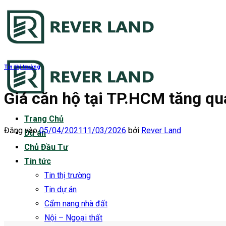
Bỏ
qua
nội
dung
Tin thị trường
Giá căn hộ tại TP.HCM tăng qu
Trang Chủ
Đăng vào
05/04/2021
11/03/2026
bởi
Rever Land
Dự án
Chủ Đầu Tư
Tin tức
Tin thị trường
Tin dự án
Cẩm nang nhà đất
Nội – Ngoại thất