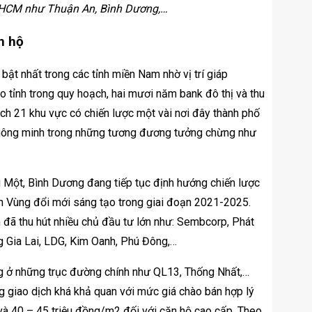
.HCM như Thuận An, Bình Dương,…
n hộ
ật nhất trong các tỉnh miền Nam nhờ vị trí giáp
o tỉnh trong quy hoạch, hai mươi năm bank đô thị và thu
ách 21 khu vực có chiến lược một vài nơi đây thành phố
thông minh trong những tương đương tưởng chừng như
u Một, Bình Dương đang tiếp tục định hướng chiến lược
ch Vùng đổi mới sáng tạo trong giai đoạn 2021-2025.
n đã thu hút nhiều chủ đầu tư lớn như: Sembcorp, Phát
g Gia Lai, LDG, Kim Oanh, Phú Đông,…
ung ở những trục đường chính như QL13, Thống Nhất,…
g giao dịch khá khả quan với mức giá chào bán hợp lý
và 40 – 45 triệu đồng/m2 đối với căn hộ cao cấp. Theo