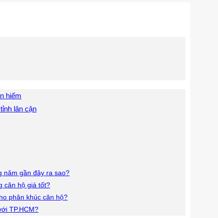
an hiếm
ỉnh lân cận
g năm gần đây ra sao?
 căn hộ giá tốt?
cho phân khúc căn hộ?
 với TP.HCM?