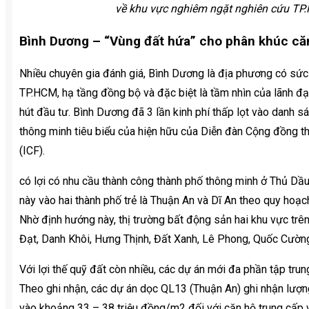
về khu vực nghiêm ngặt nghiên cứu TP
Bình Dương – “Vùng đất hứa” cho phân khúc că
Nhiều chuyên gia đánh giá, Bình Dương là địa phương có sức b
TP.HCM, hạ tầng đồng bộ và đặc biệt là tầm nhìn của lãnh đạ
hút đầu tư. Bình Dương đã 3 lần kinh phí thấp lọt vào danh s
thông minh tiêu biểu của hiện hữu của Diễn đàn Cộng đồng 
(ICF).
có lợi có nhu cầu thành công thành phố thông minh ở Thủ Dầ
này vào hai thành phố trẻ là Thuận An và Dĩ An theo quy hoạ
Nhờ định hướng này, thị trường bất động sản hai khu vực trê
Đạt, Danh Khôi, Hưng Thịnh, Đất Xanh, Lê Phong, Quốc Cườn
Với lợi thế quỹ đất còn nhiều, các dự án mới đa phần tập tr
Theo ghi nhận, các dự án dọc QL13 (Thuận An) ghi nhận lượn
vào khoảng 33 – 38 triệu đồng/m2 đối với căn hộ trung cấp 