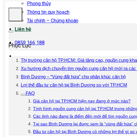
Phong thủy
Thông tin quy hoạch
Tài chính – Chứng khoán
Liên hệ
0859 166 188
Phục Lục
Thị trường căn hộ TP.HCM: Giá tăng cao, nguồn cung kh
Xu hướng dịch chuyển tìm nguồn cung căn hộ mới ra các t
Bình Dương – “Vùng đất hứa” cho phân khúc căn hộ
Lợi thế đầu tư căn hộ tại Bình Dương so với TP.HCM
FAQ
Giá căn hộ tại TP.HCM hiện nay đang ở mức nào?
Tình hình nguồn cung căn hộ tại TP.HCM trong nhữn
Các tỉnh nào đang là điểm đến mới để tìm nguồn cung
Tại sao Bình Dương lại được xem là “vùng đất hứa” 
Đầu tư căn hộ tại Bình Dương có những lợi thế gì so