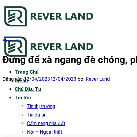
Bỏ
qua
nội
dung
Phong thủy
Đừng để xà ngang đè chóng, ph
Trang Chủ
Đăng vào
12/04/2023
12/04/2023
bởi
Rever Land
Dự án
Chủ Đầu Tư
Tin tức
Tin thị trường
Tin dự án
Cẩm nang nhà đất
Nội – Ngoại thất