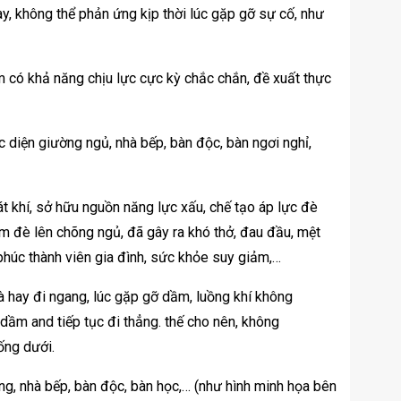
ay, không thể phản ứng kịp thời lúc gặp gỡ sự cố, như
m có khả năng chịu lực cực kỳ chắc chắn, đề xuất thực
ực diện giường ngủ, nhà bếp, bàn độc, bàn ngơi nghỉ,
t khí, sở hữu nguồn năng lực xấu, chế tạo áp lực đè
ầm đè lên chõng ngủ, đã gây ra khó thở, đau đầu, mệt
 phúc thành viên gia đình, sức khỏe suy giảm,…
hà hay đi ngang, lúc gặp gỡ dầm, luồng khí không
dầm and tiếp tục đi thẳng. thế cho nên, không
ống dưới.
, nhà bếp, bàn độc, bàn học,… (như hình minh họa bên