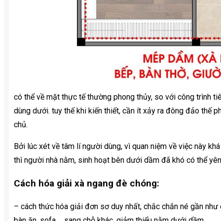
có thể về mặt thực tế thường phong thủy, so với công trình t
dùng dưới. tuy thế khi kiến thiết, cần ít xảy ra đông đảo th
chủ.
Bởi lúc xét về tâm lí người dùng, vì quan niệm về việc này khá
thì người nhà nằm, sinh hoạt bên dưới dầm đã khó có thể yên
Cách hóa giải xà ngang đè chóng:
– cách thức hóa giải đơn sơ duy nhất, chắc chắn né gần như 
bàn ăn, sofa,… sang chỗ khác, giảm thiểu nằm dưới dầm.