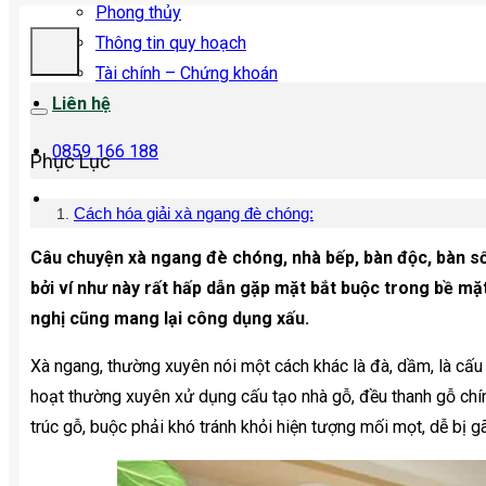
Phong thủy
Thông tin quy hoạch
Tài chính – Chứng khoán
Liên hệ
0859 166 188
Phục Lục
Cách hóa giải xà ngang đè chóng:
Câu chuyện xà ngang đè chóng, nhà bếp, bàn độc, bàn số
bởi ví như này rất hấp dẫn gặp mặt bắt buộc trong bề mặ
nghị cũng mang lại công dụng xấu.
Xà ngang, thường xuyên nói một cách khác là đà, dầm, là cấu 
hoạt thường xuyên xử dụng cấu tạo nhà gỗ, đều thanh gỗ chính
trúc gỗ, buộc phải khó tránh khỏi hiện tượng mối mọt, dễ bị gã