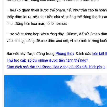
– nếu ko giảm thiểu được thế phạm, nếu như trần cao ta hoàn 
thấy dầm lòi ra. nếu như trần nhà rẻ, chẳng thể đóng thạch ca
như: đồng tiền hoa mai, hồ lô hóa sát.
– so với trường hợp xây tường dày 100mm, để xử lí mép dầm
vách trang hoàng để che dầm and cột, ví như môi trường buồ
Bài viết này được đăng trong
Phong thủy
. Đánh dấu
liên kết 
Thủ tục cấp sổ đỏ online được tiến hành thế nào?
Giao dịch nhà đất tại Khánh Hòa đang có dấu hiệu bình phục