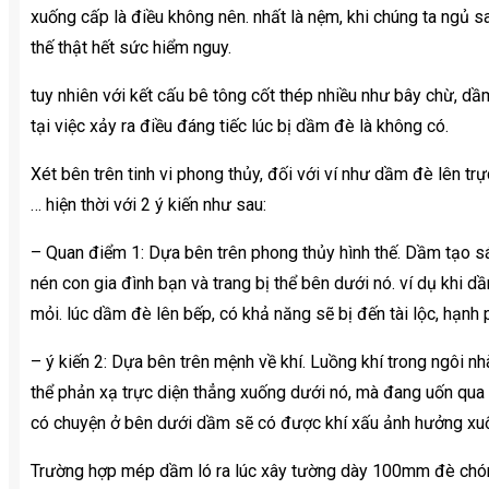
xuống cấp là điều không nên. nhất là nệm, khi chúng ta ngủ s
thế thật hết sức hiểm nguy.
tuy nhiên với kết cấu bê tông cốt thép nhiều như bây chừ, dầ
tại việc xảy ra điều đáng tiếc lúc bị dầm đè là không có.
Xét bên trên tinh vi phong thủy, đối với ví như dầm đè lên tr
… hiện thời với 2 ý kiến như sau:
– Quan điểm 1: Dựa bên trên phong thủy hình thế. Dầm tạo sá
nén con gia đình bạn và trang bị thể bên dưới nó. ví dụ khi d
mỏi. lúc dầm đè lên bếp, có khả năng sẽ bị đến tài lộc, hạnh
– ý kiến 2: Dựa bên trên mệnh về khí. Luồng khí trong ngôi n
thể phản xạ trực diện thẳng xuống dưới nó, mà đang uốn qua 
có chuyện ở bên dưới dầm sẽ có được khí xấu ảnh hưởng xu
Trường hợp mép dầm ló ra lúc xây tường dày 100mm đè chóng