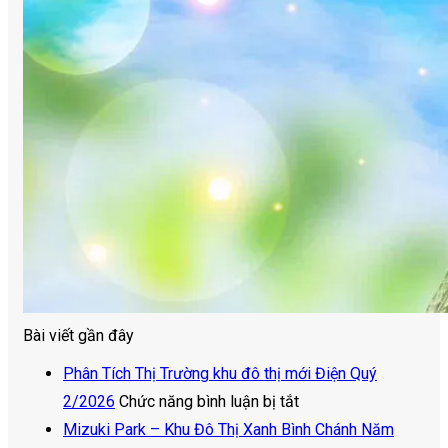
Bài viết gần đây
Phân Tích Thị Trường khu đô thị mới Điện Quý
ở
2/2026
Chức năng bình luận bị tắt
Phân
Mizuki Park – Khu Đô Thị Xanh Bình Chánh Năm