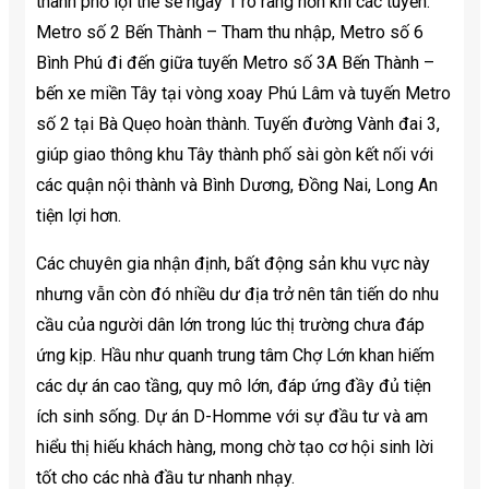
thành phố lợi thế sẽ ngày 1 rõ ràng hơn khi các tuyến:
Metro số 2 Bến Thành – Tham thu nhập, Metro số 6
Bình Phú đi đến giữa tuyến Metro số 3A Bến Thành –
bến xe miền Tây tại vòng xoay Phú Lâm và tuyến Metro
số 2 tại Bà Quẹo hoàn thành. Tuyến đường Vành đai 3,
giúp giao thông khu Tây thành phố sài gòn kết nối với
các quận nội thành và Bình Dương, Đồng Nai, Long An
tiện lợi hơn.
Các chuyên gia nhận định, bất động sản khu vực này
nhưng vẫn còn đó nhiều dư địa trở nên tân tiến do nhu
cầu của người dân lớn trong lúc thị trường chưa đáp
ứng kịp. Hầu như quanh trung tâm Chợ Lớn khan hiếm
các dự án cao tầng, quy mô lớn, đáp ứng đầy đủ tiện
ích sinh sống. Dự án D-Homme với sự đầu tư và am
hiểu thị hiếu khách hàng, mong chờ tạo cơ hội sinh lời
tốt cho các nhà đầu tư nhanh nhạy.