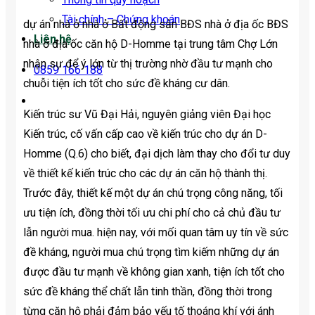
Tài chính – Chứng khoán
dự án nhà ở nhà ở Bất động sản BĐS nhà ở địa ốc BĐS
Liên hệ
nhà ở địa ốc căn hộ D-Homme tại trung tâm Chợ Lớn
nhận sự để ý lớn từ thị trường nhờ đầu tư mạnh cho
0859 166 188
chuỗi tiện ích tốt cho sức đề kháng cư dân.
Kiến trúc sư Vũ Đại Hải, nguyên giảng viên Đại học
Kiến trúc, cố vấn cấp cao về kiến trúc cho dự án D-
Homme (Q.6) cho biết, đại dịch làm thay cho đổi tư duy
về thiết kế kiến trúc cho các dự án căn hộ thành thị.
Trước đây, thiết kế một dự án chú trọng công năng, tối
ưu tiện ích, đồng thời tối ưu chi phí cho cả chủ đầu tư
lẫn người mua. hiện nay, với mối quan tâm uy tín về sức
đề kháng, người mua chú trọng tìm kiếm những dự án
được đầu tư mạnh về không gian xanh, tiện ích tốt cho
sức đề kháng thể chất lẫn tinh thần, đồng thời trong
từng căn hộ phải đảm bảo yếu tố thoáng khí với ánh