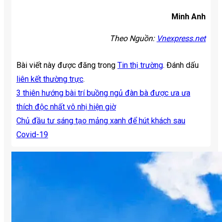
Minh Anh
Theo Nguồn:
Vnexpress.net
Bài viết này được đăng trong
Tin thị trường
. Đánh dấu
liên kết thường trực
.
3 thiên hướng bài trí buồng ngủ đàn bà được ưa ưa
thích độc nhất vô nhị hiện giờ
Chủ đầu tư sáng tạo mảng xanh để hút khách sau
Covid-19