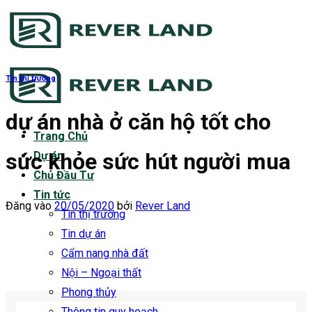
Bỏ
qua
nội
dung
Tin thị trường
dự án nhà ở căn hộ tốt cho
Trang Chủ
sức khỏe sức hút người mua
Dự án
Chủ Đầu Tư
Tin tức
Đăng vào
20/05/2020
bởi
Rever Land
Tin thị trường
Tin dự án
Cẩm nang nhà đất
Nội – Ngoại thất
Phong thủy
Thông tin quy hoạch