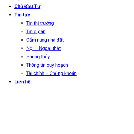
Chủ Đầu Tư
Tin tức
Tin thị trường
Tin dự án
Cẩm nang nhà đất
Nội – Ngoại thất
Phong thủy
Thông tin quy hoạch
Tài chính – Chứng khoán
Liên hệ