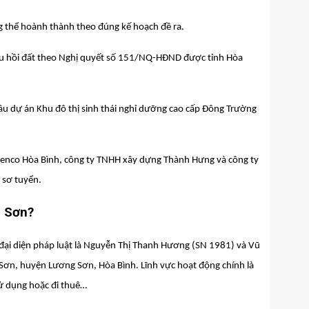
ng thể hoành thành theo đúng kế hoạch đề ra.
thu hồi đất theo Nghị quyết số 151/NQ-HĐND được tỉnh Hòa
u dự án Khu đô thị sinh thái nghỉ dưỡng cao cấp Đông Trường
eenco Hòa Bình, công ty TNHH xây dựng Thành Hưng và công ty
g sơ tuyển.
g Sơn?
đại diện pháp luật là Nguyễn Thị Thanh Hương (SN 1981) và Vũ
p Sơn, huyện Lương Sơn, Hòa Bình. Lĩnh vực hoạt động chính là
ử dụng hoặc đi thuê…