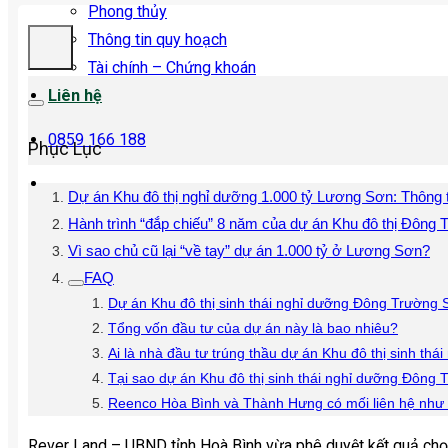
Phong thủy
Thông tin quy hoạch
Tài chính – Chứng khoán
Liên hệ
0859 166 188
Phục Lục
Dự án Khu đô thị nghỉ dưỡng 1.000 tỷ Lương Sơn: Thông t
Hành trình “đắp chiếu” 8 năm của dự án Khu đô thị Đông
Vì sao chủ cũ lại “về tay” dự án 1.000 tỷ ở Lương Sơn?
FAQ
Dự án Khu đô thị sinh thái nghỉ dưỡng Đông Trường
Tổng vốn đầu tư của dự án này là bao nhiêu?
Ai là nhà đầu tư trúng thầu dự án Khu đô thị sinh t
Tại sao dự án Khu đô thị sinh thái nghỉ dưỡng Đông 
Reenco Hòa Bình và Thành Hưng có mối liên hệ như 
Rever Land – UBND tỉnh Hoà Bình vừa phê duyệt kết quả chọ