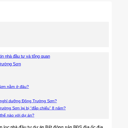
in nhà đầu tư và tổng quan
 Trường Sơn
 Sơn nằm ở đâu?
hái nghỉ dưỡng Đông Trường Sơn?
Trường Sơn lại bị “đắp chiếu” 8 năm?
thế nào với dự án?
n lọc nhà đầu tư dự án Bất động sản BĐS địa ốc địa