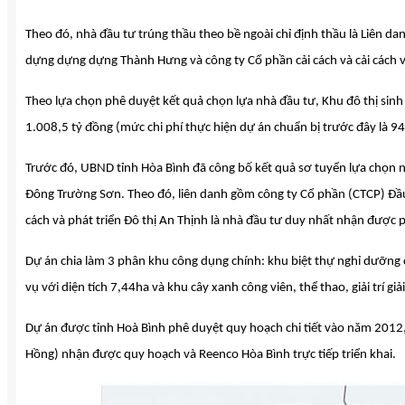
Theo đó, nhà đầu tư trúng thầu theo bề ngoài chỉ định thầu là Liên 
dựng dựng dựng Thành Hưng và công ty Cổ phần cải cách và cải cách và
Theo lựa chọn phê duyệt kết quả chọn lựa nhà đầu tư, Khu đô thị sin
1.008,5 tỷ đồng (mức chi phí thực hiện dự án chuẩn bị trước đây là 94
Trước đó, UBND tỉnh Hòa Bình đã công bố kết quả sơ tuyển lựa chọn n
Đông Trường Sơn. Theo đó, liên danh gồm công ty Cổ phần (CTCP) Đầ
cách và phát triển Đô thị An Thịnh là nhà đầu tư duy nhất nhận được 
Dự án chia làm 3 phân khu công dụng chính: khu biệt thự nghỉ dưỡng c
vụ với diện tích 7,44ha và khu cây xanh công viên, thể thao, giải trí giải
Dự án được tỉnh Hoà Bình phê duyệt quy hoạch chi tiết vào năm 201
Hồng) nhận được quy hoạch và Reenco Hòa Bình trực tiếp triển khai.