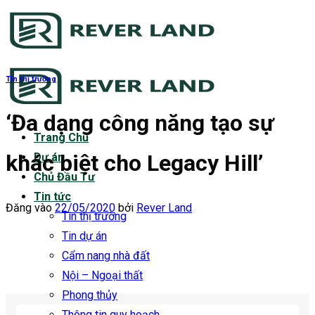
Bỏ
qua
nội
dung
Tin thị trường
‘Đa dạng công năng tạo sự
Trang Chủ
khác biệt cho Legacy Hill’
Dự án
Chủ Đầu Tư
Tin tức
Đăng vào
22/05/2020
bởi
Rever Land
Tin thị trường
Tin dự án
Cẩm nang nhà đất
Nội – Ngoại thất
Phong thủy
Thông tin quy hoạch