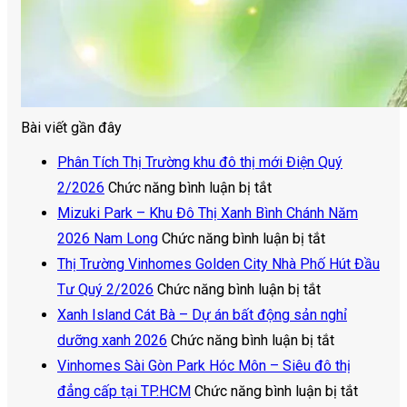
Bài viết gần đây
Phân Tích Thị Trường khu đô thị mới Điện Quý
ở
2/2026
Chức năng bình luận bị tắt
Phân
Mizuki Park – Khu Đô Thị Xanh Bình Chánh Năm
Tích
ở
2026 Nam Long
Chức năng bình luận bị tắt
Thị
Mizuki
Thị Trường Vinhomes Golden City Nhà Phố Hút Đầu
Trường
ở
Park
Tư Quý 2/2026
Chức năng bình luận bị tắt
khu
Thị
–
Xanh Island Cát Bà – Dự án bất động sản nghỉ
đô
Trường
Khu
ở
dưỡng xanh 2026
Chức năng bình luận bị tắt
thị
Vinhomes
Đô
Xanh
Vinhomes Sài Gòn Park Hóc Môn – Siêu đô thị
mới
Golden
Thị
Island
ở
đẳng cấp tại TP.HCM
Chức năng bình luận bị tắt