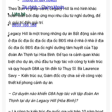
Tài chính – Chứng khoán
Theo đơn vị ghép cảnh, Legacy Hill là mô hình khác
Liên hệ
hoàn toàn bởi đáp ứng mọi nhu cầu từ nghỉ dưỡng, để
ở, giải trí đến giải trí.
0859 166 188
Legacy Hill là một trong những dự án Bất động sản nhà
ở địa ốc địa ốc địa ốc địa ốc BĐS nhà ở nhà ở nhà ở địa
ốc địa ốc BĐS địa ốc nghỉ dưỡng tâm huyết của Tập
đoàn An Thịnh tại Hòa Bình. Để tạo ra cảnh quan khác
biệt cho dự án, chủ đầu tư hợp tác với công ty kiến trúc
và quy hoạch G8A uy tín đến từ Thụy Sĩ. Bà Laurence
Savy – Kiến trúc sư, Giám đốc cty chia sẻ về công việc
thiết kế phong cảnh dự án.
– Cơ duyên nào khiến G8A hợp tác với tập đoàn An
Thịnh tại dự án Legacy Hill (Hòa Bình)?
– Là công ty kiến trúc đa quốc gia với trên 10 năm hoạt