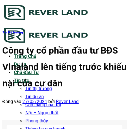
Bỏ
qua
nội
dung
Tin thị trường
Công ty cổ phần đầu tư BĐS
Trang Chủ
Vinaland lên tiếng trước khiếu
Dự án
Chủ Đầu Tư
nại của cư dân
Tin tức
Tin thị trường
Tin dự án
Đăng vào
27/03/2021
bởi
Rever Land
Cẩm nang nhà đất
Nội – Ngoại thất
Phong thủy
Thông tin quy hoạch