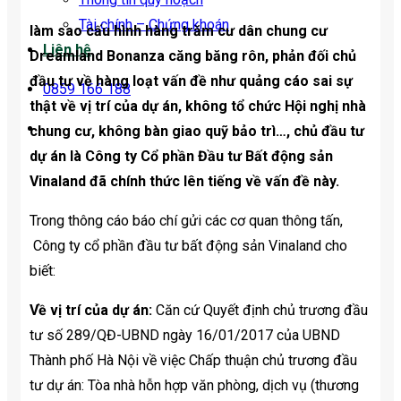
Tài chính – Chứng khoán
làm sao cấu hình hàng trăm cư dân chung cư
Liên hệ
Dreamland Bonanza căng băng rôn, phản đối chủ
đầu tư về hàng loạt vấn đề như quảng cáo sai sự
0859 166 188
thật về vị trí của dự án, không tổ chức Hội nghị nhà
chung cư, không bàn giao quỹ bảo trì…, chủ đầu tư
dự án là Công ty Cổ phần Đầu tư Bất động sản
Vinaland đã chính thức lên tiếng về vấn đề này.
Trong thông cáo báo chí gửi các cơ quan thông tấn,
Công ty cổ phần đầu tư bất động sản Vinaland cho
biết:
Về vị trí của dự án:
Căn cứ Quyết định chủ trương đầu
tư số 289/QĐ-UBND ngày 16/01/2017 của UBND
Thành phố Hà Nội về việc Chấp thuận chủ trương đầu
tư dự án: Tòa nhà hỗn hợp văn phòng, dịch vụ (thương