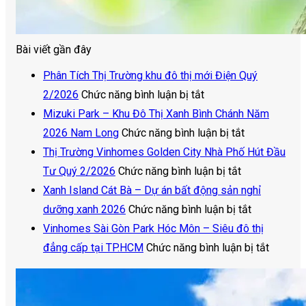
Bài viết gần đây
Phân Tích Thị Trường khu đô thị mới Điện Quý
ở
2/2026
Chức năng bình luận bị tắt
Phân
Mizuki Park – Khu Đô Thị Xanh Bình Chánh Năm
Tích
ở
2026 Nam Long
Chức năng bình luận bị tắt
Thị
Mizuki
Thị Trường Vinhomes Golden City Nhà Phố Hút Đầu
Trường
ở
Park
Tư Quý 2/2026
Chức năng bình luận bị tắt
khu
Thị
–
Xanh Island Cát Bà – Dự án bất động sản nghỉ
đô
Trường
Khu
ở
dưỡng xanh 2026
Chức năng bình luận bị tắt
thị
Vinhomes
Đô
Xanh
Vinhomes Sài Gòn Park Hóc Môn – Siêu đô thị
mới
Golden
Thị
Island
ở
đẳng cấp tại TP.HCM
Chức năng bình luận bị tắt
Điện
City
Xanh
Cát
Vinhom
Quý
Nhà
Bình
Bà
Sài
2/2026
Phố
Chánh
–
Gòn