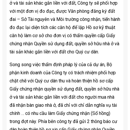
ở và tài sản khác gắn liền với đất, Công ty sẽ phối hợp
với một đơn vị đo đạc, được Văn phòng đăng ký đất
đai – Sở Tài nguyên và Môi trường công nhận, tiến hành
đo đạc lại diện tích các căn hộ để lập Hồ sơ kỹ thuật
căn hộ làm cơ sở cho đơn vị có thẩm quyền cấp Giấy
chứng nhận Quyền sử dụng đất, quyền sở hữu nhà ở và
tài sản khác gắn liền với đất cho Quý cư dân.
Song song việc thẩm định pháp lý của cả dự án, Bộ
phận kinh doanh của Công ty có trách nhiệm phối hợp
chặt chẽ với Quý cư dân thu và hoàn thiện hồ sơ cấp
Giấy chứng nhận quyền sử dụng đất, quyền sở hữu nhà
ở và tài sản khác gắn liền với đất cho người mua nhà
đã nhận bàn giao nhà ở, đã chỉ với chỉ dẫn nghĩa vụ tài
chính … có nhu cầu làm Giấy chứng nhận (Sổ hồng)
trong đợt này. Phía bên công ty đã gửi 2 thông báo cư
dân hoàn thiện hồ sơ xin cấp Giấy chứng nhận Quyền