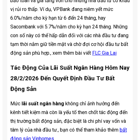
bảo toàn và gia tăng vốn cho những nhà đầu tư có khẩu
vị rủi ro thấp. Ví dụ, VPBank đang niêm yết mức
6.0%/năm cho kỳ hạn từ 6 đến 24 tháng, hay
Sacombank với 5.7%/năm cho kỳ hạn 24 tháng. Những
con số này có thể hấp dẫn đối với các nhà đầu tư đang
tạm thời nắm giữ tiền mặt và chờ đợi cơ hội đầu tư bất
động sản phù hợp., xem thêm bài viết
FLC Gia Lai
Tác Động Của
Lãi Suất Ngân Hàng Hôm Nay
28/2/2026
Đến Quyết Định Đầu Tư Bất
Động Sản
Mức
lãi suất ngân hàng
không chỉ ảnh hưởng đến
kênh tiết kiệm mà còn là yếu tố then chốt tác động đến
thị trường bất động sản, đặc biệt là chi phí vay vốn và
tâm lý của nhà đầu tư., bạn có thể tham khảo thêm
bất
động sản Vinhomes