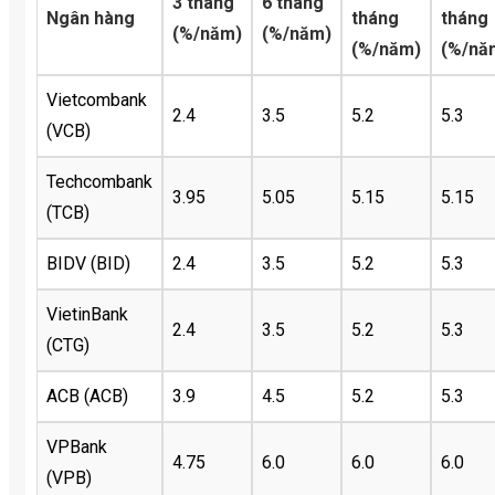
3 tháng
6 tháng
Ngân hàng
tháng
tháng
(%/năm)
(%/năm)
(%/năm)
(%/nă
Vietcombank
2.4
3.5
5.2
5.3
(VCB)
Techcombank
3.95
5.05
5.15
5.15
(TCB)
BIDV (BID)
2.4
3.5
5.2
5.3
VietinBank
2.4
3.5
5.2
5.3
(CTG)
ACB (ACB)
3.9
4.5
5.2
5.3
VPBank
4.75
6.0
6.0
6.0
(VPB)