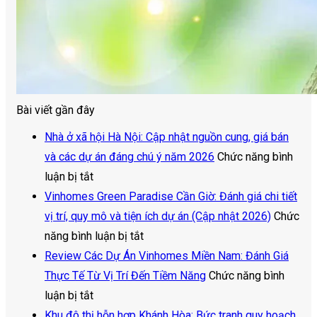
Bài viết gần đây
Nhà ở xã hội Hà Nội: Cập nhật nguồn cung, giá bán
và các dự án đáng chú ý năm 2026
Chức năng bình
ở
luận bị tắt
Nhà
Vinhomes Green Paradise Cần Giờ: Đánh giá chi tiết
ở
vị trí, quy mô và tiện ích dự án (Cập nhật 2026)
Chức
xã
ở
năng bình luận bị tắt
hội
Vinhomes
Review Các Dự Án Vinhomes Miền Nam: Đánh Giá
Hà
Green
Thực Tế Từ Vị Trí Đến Tiềm Năng
Chức năng bình
Nội:
ở
Paradise
luận bị tắt
Cập
Review
Cần
Khu đô thị hỗn hợp Khánh Hòa: Bức tranh quy hoạch