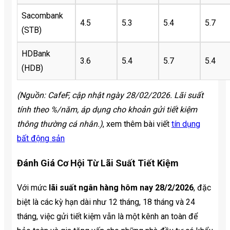
Sacombank
4.5
5.3
5.4
5.7
(STB)
HDBank
3.6
5.4
5.7
5.4
(HDB)
(Nguồn: CafeF, cập nhật ngày 28/02/2026. Lãi suất
tính theo %/năm, áp dụng cho khoản gửi tiết kiệm
thông thường cá nhân.)
, xem thêm bài viết
tín dụng
bất động sản
Đánh Giá Cơ Hội Từ Lãi Suất Tiết Kiệm
Với mức
lãi suất ngân hàng hôm nay 28/2/2026
, đặc
biệt là các kỳ hạn dài như 12 tháng, 18 tháng và 24
tháng, việc gửi tiết kiệm vẫn là một kênh an toàn để