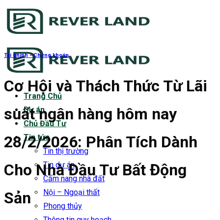
Bỏ
qua
nội
dung
Tài chính - Chứng khoán
Cơ Hội và Thách Thức Từ Lãi
Trang Chủ
suất ngân hàng hôm nay
Dự án
Chủ Đầu Tư
28/2/2026: Phân Tích Dành
Tin tức
Tin thị trường
Tin dự án
Cho Nhà Đầu Tư Bất Động
Cẩm nang nhà đất
Nội – Ngoại thất
Sản
Phong thủy
Thông tin quy hoạch