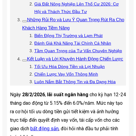
Giá Đất Nông Nghiệp Lên Thổ Cư 2026: Cơ
Hội và Thách Thức Đầu Tư
Những Rủi Ro và Lưu Ý Quan Trọng Rút Ra Cho
Khách Hàng Tiềm Năng
Biến Động Thị Trường và Lạm Phát
Đánh Giá Khả Năng Tài Chính Cá Nhân
Tầm Quan Trọng của Tư Vấn Chuyên Nghiệp
Kết Luận và Lời Khuyên Hành Động Chiến Lược
Tối Ưu Hóa Dòng Tiền và Lợi Nhuận
Chiến Lược Vay Vốn Thông Minh
Luôn Nắm Bắt Thông Tin và Đa Dạng Hóa
Ngày
28/2/2026
,
lãi suất ngân hàng
cho kỳ hạn 12-24
tháng dao động từ 5.15% đến 6.0%/năm. Mức này tạo
ra cơ hội tối ưu dòng tiền gửi tiết kiệm và ảnh hưởng
trực tiếp đến quyết định vay vốn, tái cấp vốn cho các
giao dịch
bất động sản
, đòi hỏi nhà đầu tư phải tính