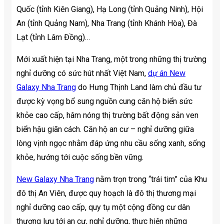
Quốc (tỉnh Kiên Giang), Hạ Long (tỉnh Quảng Ninh), Hội
An (tỉnh Quảng Nam), Nha Trang (tỉnh Khánh Hòa), Đà
Lạt (tỉnh Lâm Đồng)…
Mới xuất hiện tại Nha Trang, một trong những thị trường
nghỉ dưỡng có sức hút nhất Việt Nam,
dự án New
Galaxy Nha Trang
do Hưng Thịnh Land làm chủ đầu tư
được kỳ vọng bổ sung nguồn cung căn hộ biển sức
khỏe cao cấp, hâm nóng thị trường bất động sản ven
biển hậu giãn cách. Căn hộ an cư – nghỉ dưỡng giữa
lòng vịnh ngọc nhằm đáp ứng nhu cầu sống xanh, sống
khỏe, hướng tới cuộc sống bền vững.
New Galaxy Nha Trang
nằm trọn trong “trái tim” của Khu
đô thị An Viên, được quy hoạch là đô thị thương mại
nghỉ dưỡng cao cấp, quy tụ một cộng đồng cư dân
thượng lưu tới an cư, nghỉ dưỡng, thực hiện những