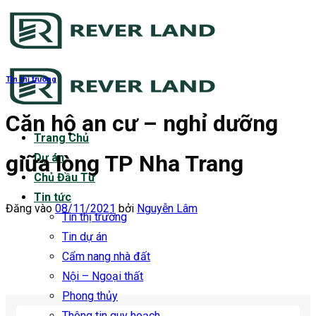
Bỏ
qua
nội
dung
Tin thị trường
Căn hộ an cư – nghỉ dưỡng
Trang Chủ
giữa lòng TP Nha Trang
Dự án
Chủ Đầu Tư
Tin tức
Đăng vào
08/11/2021
bởi
Nguyễn Lâm
Tin thị trường
Tin dự án
Cẩm nang nhà đất
Nội – Ngoại thất
Phong thủy
Thông tin quy hoạch