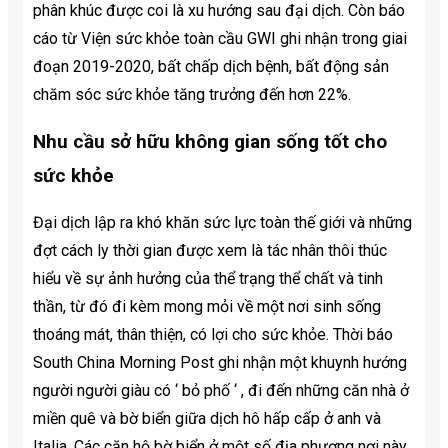
phân khúc được coi là xu hướng sau đại dịch. Còn báo
cáo từ Viện sức khỏe toàn cầu GWI ghi nhận trong giai
đoạn 2019-2020, bất chấp dịch bệnh, bất động sản
chăm sóc sức khỏe tăng trưởng đến hơn 22%.
Nhu cầu sở hữu không gian sống tốt cho
sức khỏe
Đại dịch lập ra khó khăn sức lực toàn thế giới và những
đợt cách ly thời gian được xem là tác nhân thôi thúc
hiểu về sự ảnh hưởng của thể trạng thể chất và tinh
thần, từ đó đi kèm mong mỏi về một nơi sinh sống
thoáng mát, thân thiện, có lợi cho sức khỏe. Thời báo
South China Morning Post ghi nhận một khuynh hướng
người người giàu có ‘ bỏ phố ‘ , đi đến những căn nhà ở
miền quê và bờ biển giữa dịch hô hấp cấp ở anh và
Italia. Các căn hộ bờ biển ở một số địa phương nơi này