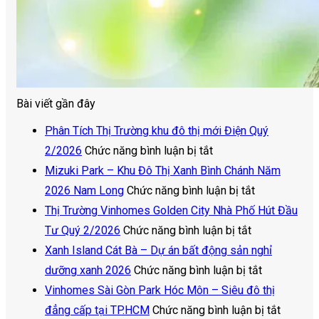
Bài viết gần đây
Phân Tích Thị Trường khu đô thị mới Điện Quý
ở
2/2026
Chức năng bình luận bị tắt
Phân
Mizuki Park – Khu Đô Thị Xanh Bình Chánh Năm
Tích
ở
2026 Nam Long
Chức năng bình luận bị tắt
Thị
Mizuki
Thị Trường Vinhomes Golden City Nhà Phố Hút Đầu
Trường
ở
Park
Tư Quý 2/2026
Chức năng bình luận bị tắt
khu
Thị
–
Xanh Island Cát Bà – Dự án bất động sản nghỉ
đô
Trường
Khu
ở
dưỡng xanh 2026
Chức năng bình luận bị tắt
thị
Vinhomes
Đô
Xanh
Vinhomes Sài Gòn Park Hóc Môn – Siêu đô thị
mới
Golden
Thị
Island
ở
đẳng cấp tại TP.HCM
Chức năng bình luận bị tắt