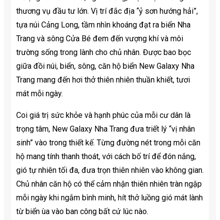
thương vụ đầu tư lớn. Vị trí đắc địa “ỷ sơn hướng hải”,
tựa núi Cảng Long, tầm nhìn khoáng đạt ra biển Nha
Trang và sông Cửa Bé đem đến vượng khí và môi
trường sống trong lành cho chủ nhân. Được bao bọc
giữa đồi núi, biển, sông, căn hộ biển New Galaxy Nha
Trang mang đến hơi thở thiên nhiên thuần khiết, tươi
mát mỗi ngày.
Coi giá trị sức khỏe và hạnh phúc của mỗi cư dân là
trọng tâm, New Galaxy Nha Trang đưa triết lý “vị nhân
sinh” vào trong thiết kế. Từng đường nét trong mỗi căn
hộ mang tính thanh thoát, với cách bố trí để đón nắng,
gió tự nhiên tối đa, đưa trọn thiên nhiên vào không gian.
Chủ nhân căn hộ có thể cảm nhận thiên nhiên tràn ngập
mỗi ngày khi ngắm bình minh, hít thở luồng gió mát lành
từ biển ùa vào ban công bất cứ lúc nào.