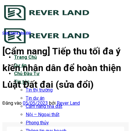
Bỏ
qua
nội
dung
Cẩm nang nhà đất
[Cẩm nang] Tiếp thu tối đa ý
Trang Chủ
kiến nhân dân để hoàn thiện
Dự án
Chủ Đầu Tư
Luật Đất đai (sửa đổi)
Tin tức
Tin thị trường
Tin dự án
Đăng vào
05/05/2023
bởi
Rever Land
Cẩm nang nhà đất
Nội – Ngoại thất
Phong thủy
Thông tin quy hoạch