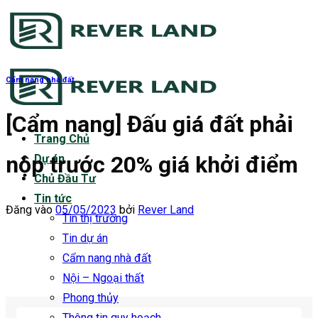
Bỏ
qua
nội
dung
Cẩm nang nhà đất
[Cẩm nang] Đấu giá đất phải
Trang Chủ
nộp trước 20% giá khởi điểm
Dự án
Chủ Đầu Tư
Tin tức
Đăng vào
05/05/2023
bởi
Rever Land
Tin thị trường
Tin dự án
Cẩm nang nhà đất
Nội – Ngoại thất
Phong thủy
Thông tin quy hoạch