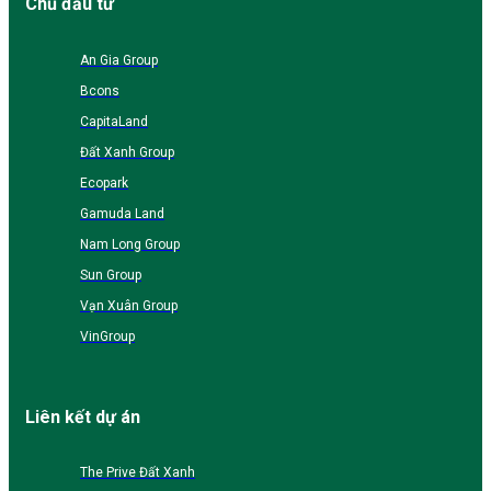
Chủ đầu tư
An Gia Group
Bcons
CapitaLand
Đất Xanh Group
Ecopark
Gamuda Land
Nam Long Group
Sun Group
Vạn Xuân Group
VinGroup
Liên kết dự án
The Prive Đất Xanh