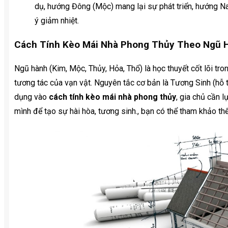
dụ, hướng Đông (Mộc) mang lại sự phát triển, hướng Na
ý giảm nhiệt.
Cách Tính Kèo Mái Nhà Phong Thủy Theo Ngũ 
Ngũ hành (Kim, Mộc, Thủy, Hỏa, Thổ) là học thuyết cốt lõi t
tương tác của vạn vật. Nguyên tắc cơ bản là Tương Sinh (hỗ t
dụng vào
cách tính kèo mái nhà phong thủy
, gia chủ cần 
mình để tạo sự hài hòa, tương sinh., bạn có thể tham khảo t