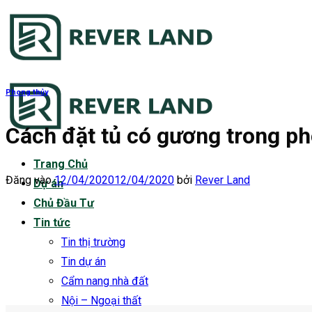
Bỏ
qua
nội
dung
Phong thủy
Cách đặt tủ có gương trong p
Trang Chủ
Đăng vào
12/04/2020
12/04/2020
bởi
Rever Land
Dự án
Chủ Đầu Tư
Tin tức
Tin thị trường
Tin dự án
Cẩm nang nhà đất
Nội – Ngoại thất