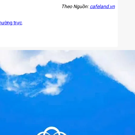
Theo Nguồn:
cafeland.vn
thường trực
.