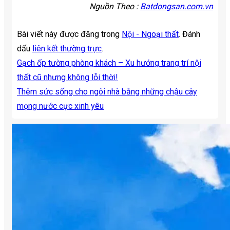
Nguồn Theo :
Batdongsan.com.vn
Bài viết này được đăng trong
Nội - Ngoại thất
. Đánh
dấu
liên kết thường trực
.
Gạch ốp tường phòng khách – Xu hướng trang trí nội
thất cũ nhưng không lỗi thời!
Thêm sức sống cho ngôi nhà bằng những chậu cây
mọng nước cực xinh yêu