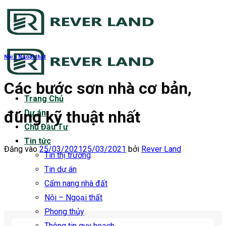
Bỏ
qua
nội
dung
Nội - Ngoại thất
Các bước sơn nhà cơ bản,
Trang Chủ
đúng kỹ thuật nhất
Dự án
Chủ Đầu Tư
Tin tức
Đăng vào
25/03/2021
25/03/2021
bởi
Rever Land
Tin thị trường
Tin dự án
Cẩm nang nhà đất
Nội – Ngoại thất
Phong thủy
Thông tin quy hoạch