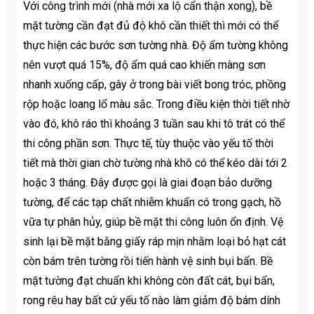
Với công trình mới (nhà mới xa lộ cẩn thận xong), bề
mặt tường cần đạt đủ độ khô cần thiết thì mới có thể
thực hiện các bước sơn tường nhà. Độ ẩm tường không
nên vượt quá 15%, độ ẩm quá cao khiến màng sơn
nhanh xuống cấp, gây ở trong bài viết bong tróc, phồng
rộp hoặc loang lổ màu sắc. Trong điều kiện thời tiết nhờ
vào đó, khô ráo thì khoảng 3 tuần sau khi tô trát có thể
thi công phần sơn. Thực tế, tùy thuộc vào yếu tố thời
tiết mà thời gian chờ tường nhà khô có thể kéo dài tới 2
hoặc 3 tháng. Đây được gọi là giai đoạn bảo dưỡng
tường, để các tạp chất nhiễm khuẩn có trong gạch, hồ
vữa tự phân hủy, giúp bề mặt thi công luôn ổn định. Vệ
sinh lại bề mặt bằng giấy ráp mịn nhằm loại bỏ hạt cát
còn bám trên tường rồi tiến hành vệ sinh bụi bẩn. Bề
mặt tường đạt chuẩn khi không còn đất cát, bụi bẩn,
rong rêu hay bất cứ yếu tố nào làm giảm độ bám dính