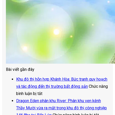
Bài viết gần đây
Khu đô thị hỗn hợp Khánh Hòa: Bức tranh quy hoạch
và tác động đến thị trường bất động sản
Chức năng
ở
bình luận bị tắt
Khu
Dragon Eden phân khu River: Phân khu ven kênh
đô
Thầy Mười vừa ra mắt trong khu đô thị công nghiệp
thị
ở