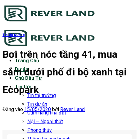
Bỏ
qua
nội
dung
Tin thị trường
Bơi trên nóc tầng 41, mua
Trang Chủ
sắm dưới phố đi bộ xanh tại
Dự án
Chủ Đầu Tư
Ecopark
Tin tức
Tin thị trường
Tin dự án
Đăng vào
15/05/2020
bởi
Rever Land
Cẩm nang nhà đất
Nội – Ngoại thất
Phong thủy
Thông tin quy hoạch