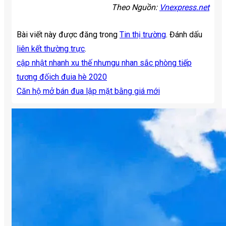
Theo Nguồn:
Vnexpress.net
Bài viết này được đăng trong
Tin thị trường
. Đánh dấu
liên kết thường trực
.
cập nhật nhanh xu thế nhưngu nhan sắc phòng tiếp
tương đốich đuia hè 2020
Căn hộ mở bán đua lập mặt bằng giá mới