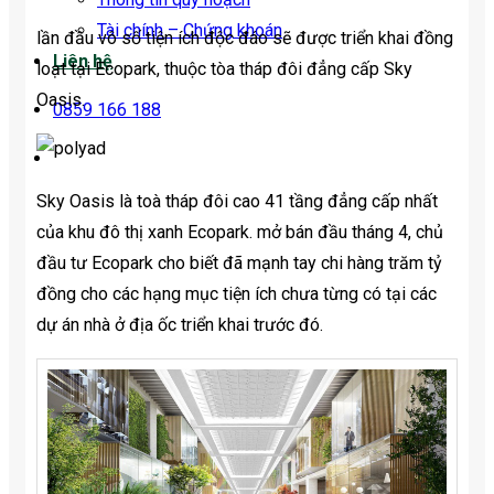
Tài chính – Chứng khoán
lần đầu vô số tiện ích độc đáo sẽ được triển khai đồng
Liên hệ
loạt tại Ecopark, thuộc tòa tháp đôi đẳng cấp Sky
Oasis.
0859 166 188
Sky Oasis là toà tháp đôi cao 41 tầng đẳng cấp nhất
của khu đô thị xanh Ecopark. mở bán đầu tháng 4, chủ
đầu tư Ecopark cho biết đã mạnh tay chi hàng trăm tỷ
đồng cho các hạng mục tiện ích chưa từng có tại các
dự án nhà ở địa ốc triển khai trước đó.