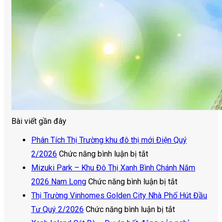
Bài viết gần đây
Phân Tích Thị Trường khu đô thị mới Điện Quý
ở
2/2026
Chức năng bình luận bị tắt
Phân
Mizuki Park – Khu Đô Thị Xanh Bình Chánh Năm
Tích
ở
2026 Nam Long
Chức năng bình luận bị tắt
Thị
Mizuki
Thị Trường Vinhomes Golden City Nhà Phố Hút Đầu
Trường
ở
Park
Tư Quý 2/2026
Chức năng bình luận bị tắt