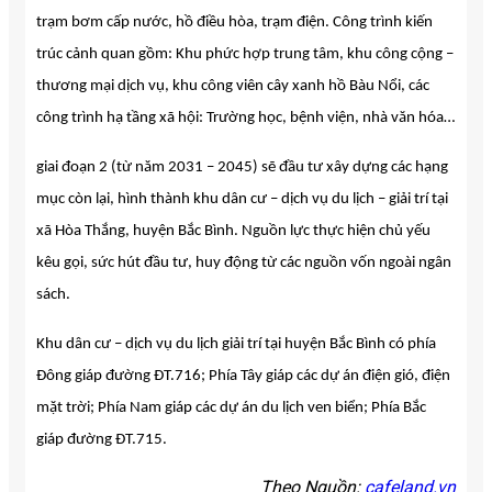
trạm bơm cấp nước, hồ điều hòa, trạm điện. Công trình kiến
trúc cảnh quan gồm: Khu phức hợp trung tâm, khu công cộng –
thương mại dịch vụ, khu công viên cây xanh hồ Bàu Nổi, các
công trình hạ tầng xã hội: Trường học, bệnh viện, nhà văn hóa…
giai đoạn 2 (từ năm 2031 – 2045) sẽ đầu tư xây dựng các hạng
mục còn lại, hình thành khu dân cư – dịch vụ du lịch – giải trí tại
xã Hòa Thắng, huyện Bắc Bình. Nguồn lực thực hiện chủ yếu
kêu gọi, sức hút đầu tư, huy động từ các nguồn vốn ngoài ngân
sách.
Khu dân cư – dịch vụ du lịch giải trí tại huyện Bắc Bình có phía
Đông giáp đường ĐT.716; Phía Tây giáp các dự án điện gió, điện
mặt trời; Phía Nam giáp các dự án du lịch ven biển; Phía Bắc
giáp đường ĐT.715.
Theo Nguồn:
cafeland.vn