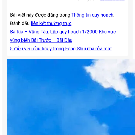
Bài viết này được đăng trong
Thông tin quy hoạch
.
Đánh dấu
liên kết thường trực
.
Bà Rịa – Vũng Tàu: Lập quy hoạch 1/2000 Khu vực
vùng biển Bãi Trước – Bãi Dâu
5 điều yêu cầu lưu ý trong Feng Shui nhà rửa mặt