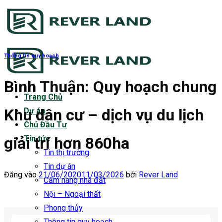
Bỏ
qua
nội
dung
Thông tin quy hoạch
Bình Thuận: Quy hoạch chung
Trang Chủ
Khu dân cư – dịch vụ du lịch
Dự án
Chủ Đầu Tư
giải trí hơn 860ha
Tin tức
Tin thị trường
Tin dự án
Đăng vào
21/06/2020
11/03/2026
bởi
Rever Land
Cẩm nang nhà đất
Nội – Ngoại thất
Phong thủy
Thông tin quy hoạch