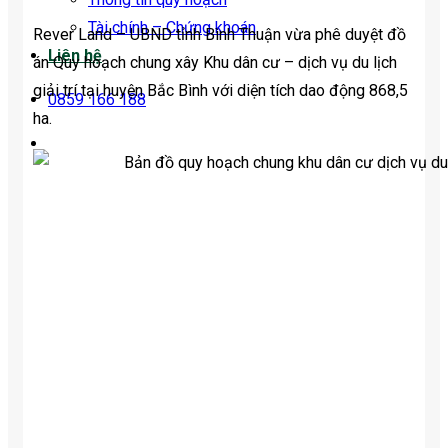
Tài chính – Chứng khoán
Rever Land – UBND tỉnh Bình Thuận vừa phê duyệt đồ
Liên hệ
án Quy hoạch chung xây Khu dân cư – dịch vụ du lịch
giải trí tại huyện Bắc Bình với diện tích dao động 868,5
0859 166 188
ha.