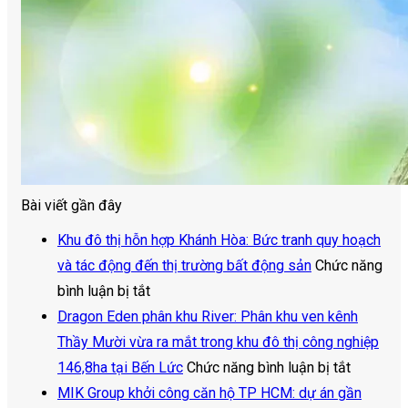
Bài viết gần đây
Khu đô thị hỗn hợp Khánh Hòa: Bức tranh quy hoạch
và tác động đến thị trường bất động sản
Chức năng
ở
bình luận bị tắt
Khu
Dragon Eden phân khu River: Phân khu ven kênh
đô
Thầy Mười vừa ra mắt trong khu đô thị công nghiệp
thị
ở
146,8ha tại Bến Lức
Chức năng bình luận bị tắt
hỗn
Dragon
MIK Group khởi công căn hộ TP HCM: dự án gần