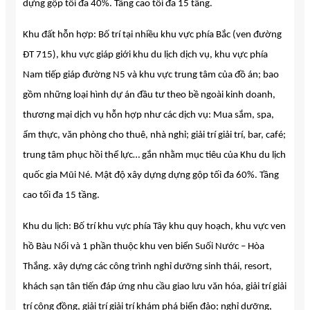
dựng gộp tối đa 40%. Tầng cao tối đa 15 tầng.
Khu đất hỗn hợp: Bố trí tại nhiều khu vực phía Bắc (ven đường
ĐT 715), khu vực giáp giới khu du lịch dịch vụ, khu vực phía
Nam tiếp giáp đường N5 và khu vực trung tâm của đồ án; bao
gồm những loại hình dự án đầu tư theo bề ngoài kinh doanh,
thương mại dịch vụ hỗn hợp như các dịch vụ: Mua sắm, spa,
ẩm thực, văn phòng cho thuê, nhà nghỉ; giải trí giải trí, bar, café;
trung tâm phục hồi thể lực… gắn nhằm mục tiêu của Khu du lịch
quốc gia Mũi Né. Mật độ xây dựng dựng gộp tối đa 60%. Tầng
cao tối đa 15 tầng.
Khu du lịch: Bố trí khu vực phía Tây khu quy hoạch, khu vực ven
hồ Bàu Nổi và 1 phần thuộc khu ven biển Suối Nước – Hòa
Thắng. xây dựng các công trình nghỉ dưỡng sinh thái, resort,
khách sạn tân tiến đáp ứng nhu cầu giao lưu văn hóa, giải trí giải
trí cộng đồng, giải trí giải trí khám phá biển đảo; nghỉ dưỡng,