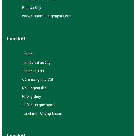
Blanca City
www.vinhomesaigonpark.com
Liên kết
Tin tức
Tin tức thị trường
Tin tức dự án
Cẩm nang nhà đất
Nội - Ngoại thất
Phong thủy
Thông tin quy hoạch
Tài chính - Chứng khoán
Liên kết