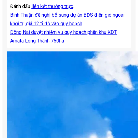
Đánh dấu
liên kết thường trực
.
Bình Thuận đề nghị bổ sung dự án BĐS điện gió ngoài
khơi trị giá 12 tỉ đô vào quy hoạch
Đồng Nai duyệt nhiệm vụ quy hoạch phân khu KĐT
Amata Long Thành 750ha