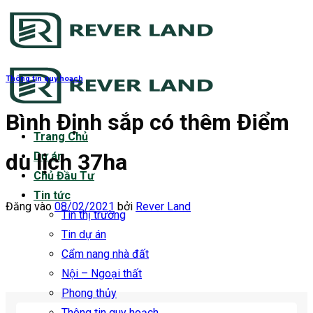
Bỏ
qua
nội
dung
Thông tin quy hoạch
Bình Định sắp có thêm Điểm
Trang Chủ
du lịch 37ha
Dự án
Chủ Đầu Tư
Tin tức
Đăng vào
08/02/2021
bởi
Rever Land
Tin thị trường
Tin dự án
Cẩm nang nhà đất
Nội – Ngoại thất
Phong thủy
Thông tin quy hoạch