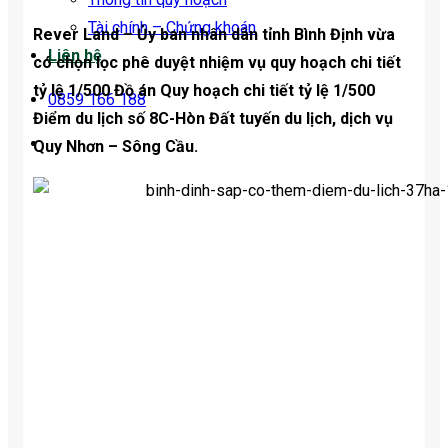
Tài chính – Chứng khoán
Rever Land – Ủy ban nhân dân tỉnh Bình Định vừa
Liên hệ
có chọn lọc phê duyệt nhiệm vụ quy hoạch chi tiết
tỷ lệ 1/500 Đồ án Quy hoạch chi tiết tỷ lệ 1/500
0859 166 188
Điểm du lịch số 8C-Hòn Đất tuyến du lịch, dịch vụ
Quy Nhơn – Sông Cầu.