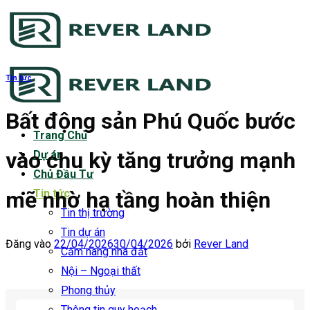
Bỏ
qua
nội
dung
Tin tức
Bất động sản Phú Quốc bước
Trang Chủ
vào chu kỳ tăng trưởng mạnh
Dự án
Chủ Đầu Tư
mẽ nhờ hạ tầng hoàn thiện
Tin tức
Tin thị trường
Tin dự án
Đăng vào
22/04/2026
30/04/2026
bởi
Rever Land
Cẩm nang nhà đất
Nội – Ngoại thất
Phong thủy
Thông tin quy hoạch