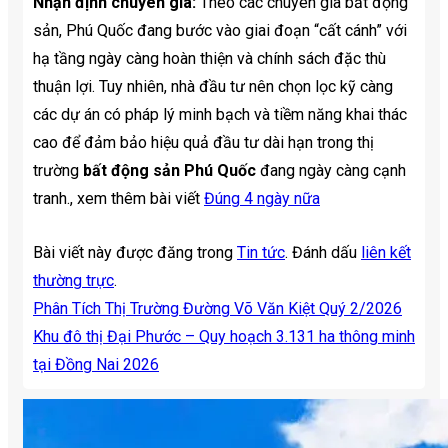
Nhận định chuyên gia:
Theo các chuyên gia bất động
sản, Phú Quốc đang bước vào giai đoạn “cất cánh” với
hạ tầng ngày càng hoàn thiện và chính sách đặc thù
thuận lợi. Tuy nhiên, nhà đầu tư nên chọn lọc kỹ càng
các dự án có pháp lý minh bạch và tiềm năng khai thác
cao để đảm bảo hiệu quả đầu tư dài hạn trong thị
trường
bất động sản Phú Quốc
đang ngày càng cạnh
tranh., xem thêm bài viết
Đúng 4 ngày nữa
Bài viết này được đăng trong
Tin tức
. Đánh dấu
liên kết
thường trực
.
Phân Tích Thị Trường Đường Võ Văn Kiệt Quý 2/2026
Khu đô thị Đại Phước – Quy hoạch 3.131 ha thông minh
tại Đồng Nai 2026