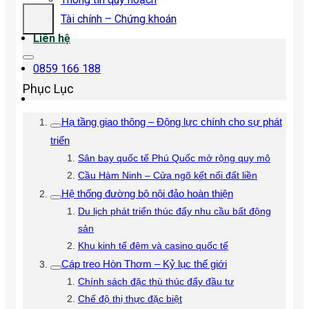
Tài chính – Chứng khoán
Liên hệ
0859 166 188
Phục Lục
Hạ tầng giao thông – Động lực chính cho sự phát
triển
Sân bay quốc tế Phú Quốc mở rộng quy mô
Cầu Hàm Ninh – Cửa ngõ kết nối đất liền
Hệ thống đường bộ nội đảo hoàn thiện
Du lịch phát triển thúc đẩy nhu cầu bất động
sản
Khu kinh tế đêm và casino quốc tế
Cáp treo Hòn Thơm – Kỷ lục thế giới
Chính sách đặc thù thúc đẩy đầu tư
Chế độ thị thực đặc biệt