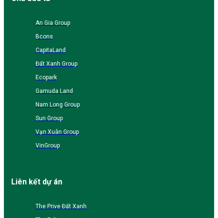
An Gia Group
Bcons
CapitaLand
Đất Xanh Group
Ecopark
Gamuda Land
Nam Long Group
Sun Group
Vạn Xuân Group
VinGroup
Liên kết dự án
The Prive Đất Xanh