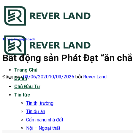
Bỏ
qua
nội
dung
Thông tin quy hoạch
Bất động sản Phát Đạt “ăn chắ
Trang Chủ
Đăng vào
03/06/2020
10/03/2026
bởi
Rever Land
Dự án
Chủ Đầu Tư
Tin tức
Tin thị trường
Tin dự án
Cẩm nang nhà đất
Nội – Ngoại thất