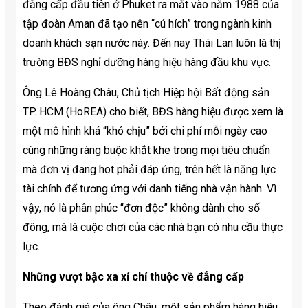
đẳng cấp đầu tiên ở Phuket ra mắt vào năm 1988 của
tập đoàn Aman đã tạo nên “cú hích” trong ngành kinh
doanh khách sạn nước này. Đến nay Thái Lan luôn là thị
trường BĐS nghỉ dưỡng hàng hiệu hàng đầu khu vực.
Ông Lê Hoàng Châu, Chủ tịch Hiệp hội Bất động sản
TP. HCM (HoREA) cho biết, BĐS hàng hiệu được xem là
một mô hình khá “khó chịu” bởi chi phí mỗi ngày cao
cùng những ràng buộc khắt khe trong mọi tiêu chuẩn
mà đơn vị đang hot phải đáp ứng, trên hết là năng lực
tài chính để tương ứng với danh tiếng nhà vận hành. Vì
vậy, nó là phân phúc “đơn độc” không dành cho số
đông, mà là cuộc chơi của các nhà bạn có nhu cầu thực
lực.
Những vượt bậc xa xỉ chỉ thuộc về đẳng cấp
Theo đánh giá của ông Châu, một sản phẩm hàng hiệu