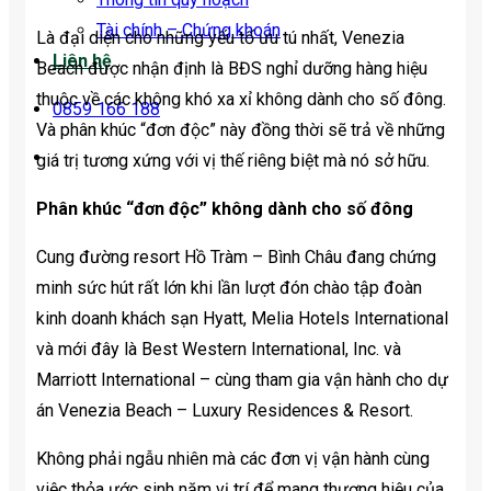
Tài chính – Chứng khoán
Là đại diện cho những yếu tố ưu tú nhất, Venezia
Liên hệ
Beach được nhận định là BĐS nghỉ dưỡng hàng hiệu
thuộc về các không khó xa xỉ không dành cho số đông.
0859 166 188
Và phân khúc “đơn độc” này đồng thời sẽ trả về những
giá trị tương xứng với vị thế riêng biệt mà nó sở hữu.
Phân khúc “đơn độc” không dành cho số đông
Cung đường resort Hồ Tràm – Bình Châu đang chứng
minh sức hút rất lớn khi lần lượt đón chào tập đoàn
kinh doanh khách sạn Hyatt, Melia Hotels International
và mới đây là Best Western International, Inc. và
Marriott International – cùng tham gia vận hành cho dự
án Venezia Beach – Luxury Residences & Resort.
Không phải ngẫu nhiên mà các đơn vị vận hành cùng
việc thỏa ước sinh năm vị trí để mang thương hiệu của