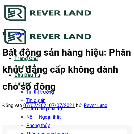
Bỏ
qua
nội
dung
Tin thị trường
Bất động sản hàng hiệu: Phân
Trang Chủ
khúc đẳng cấp không dành
Dự án
Chủ Đầu Tư
cho số đông
Tin tức
Tin thị trường
Tin dự án
Đăng vào
07/07/2021
07/07/2021
bởi
Rever Land
Cẩm nang nhà đất
Nội – Ngoại thất
Phong thủy
Thông tin quy hoạch