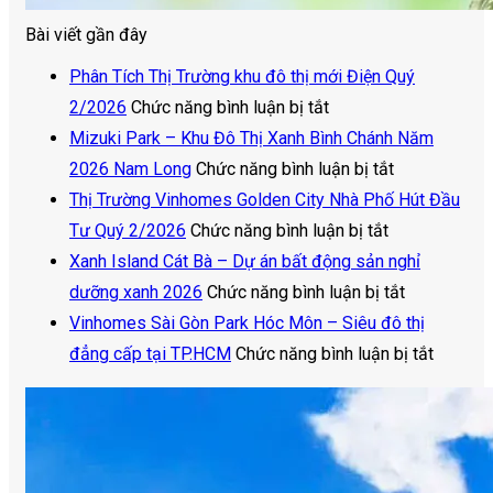
Bài viết gần đây
Phân Tích Thị Trường khu đô thị mới Điện Quý
ở
2/2026
Chức năng bình luận bị tắt
Phân
Mizuki Park – Khu Đô Thị Xanh Bình Chánh Năm
Tích
ở
2026 Nam Long
Chức năng bình luận bị tắt
Thị
Mizuki
Thị Trường Vinhomes Golden City Nhà Phố Hút Đầu
Trường
ở
Park
Tư Quý 2/2026
Chức năng bình luận bị tắt
khu
Thị
–
Xanh Island Cát Bà – Dự án bất động sản nghỉ
đô
Trường
Khu
ở
dưỡng xanh 2026
Chức năng bình luận bị tắt
thị
Vinhomes
Đô
Xanh
Vinhomes Sài Gòn Park Hóc Môn – Siêu đô thị
mới
Golden
Thị
Island
ở
đẳng cấp tại TP.HCM
Chức năng bình luận bị tắt
Điện
City
Xanh
Cát
Vinhom
Quý
Nhà
Bình
Bà
Sài
2/2026
Phố
Chánh
–
Gòn
Hút
Năm
Dự
Park