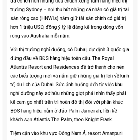
đã có ích nên những tiêu chuẩn xứng tầm hàng hiệu thị
trường Sydney – nơi thu hút những cá nhân có giá trị tài
sản ròng cao (HNWIs) nắm giữ tài sản chính có giá trị
hơn 1 triệu USD, đồng ý tỷ lệ đáng kể trong dòng vốn
ròng vào Australia mỗi năm.
Với thị trường nghỉ dưỡng, có Dubai, dự định 3 quốc gia
đứng đầu về BĐS hàng hiệu toàn cầu. The Royal
Atlantis Resort and Residences đã trở thành cho nên
các biểu tượng mới và nắm giữ những giá trị lớn về kinh
tế, du lịch của Dubai. Sức ảnh hưởng đến từ việc khu
nghỉ dưỡng này sở hữu những giọt phải nhìn thấy phải
kể cam go nhất trên trì hoãn đô thị đối với phân khúc
BĐS hàng hiệu, nằm ở đảo Palm Jumeirah, liền kề
khách sạn Atlantis The Palm, theo Knight Frank.
Tiệm cận vào khu vực Đông Nam Á, resort Amanpuri