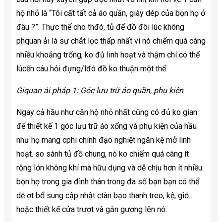
hộ nhỏ là “Tôi cất tất cả áo quần, giày dép của bọn họ ở
đâu ?”. Thực thế cho thđó, tủ để đồ đôi lúc không
phquan ải là sự chắt lọc thấp nhất vì nó chiếm quá càng
nhiều khoảng trống, ko đủ linh hoạt và thậm chí có thể
lúcến câu hỏi đựng/lđó đồ ko thuận một thể.
Giquan ải pháp 1: Góc lưu trữ áo quần, phụ kiện
Ngay cả hầu như căn hộ nhỏ nhất cũng có đủ ko gian
để thiết kế 1 góc lưu trữ áo xống và phụ kiện của hầu
như họ mang cphi chính đạo nghiệt ngăn kệ mở linh
hoạt. so sánh tủ đồ chung, nó ko chiếm quá càng ít
rộng lớn không khí mà hữu dụng và dễ chịu hơn ít nhiều.
bọn họ trong gia đình thân trong đa số bạn bạn có thể
dễ ợt bổ sung cập nhật ctàn bạo thanh treo, kệ, giỏ…
hoặc thiết kế cửa trượt và gắn gương lên nó.