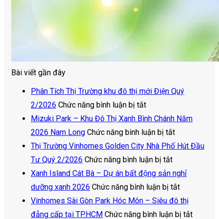
Bài viết gần đây
Phân Tích Thị Trường khu đô thị mới Điện Quý
ở
2/2026
Chức năng bình luận bị tắt
Phân
Mizuki Park – Khu Đô Thị Xanh Bình Chánh Năm
Tích
ở
2026 Nam Long
Chức năng bình luận bị tắt
Thị
Mizuki
Thị Trường Vinhomes Golden City Nhà Phố Hút Đầu
Trường
ở
Park
Tư Quý 2/2026
Chức năng bình luận bị tắt
khu
Thị
–
Xanh Island Cát Bà – Dự án bất động sản nghỉ
đô
Trường
Khu
ở
dưỡng xanh 2026
Chức năng bình luận bị tắt
thị
Vinhomes
Đô
Xanh
Vinhomes Sài Gòn Park Hóc Môn – Siêu đô thị
mới
Golden
Thị
Island
ở
đẳng cấp tại TP.HCM
Chức năng bình luận bị tắt