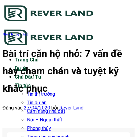
Bỏ
qua
nội
dung
Nội - Ngoại thất
Bài trí căn hộ nhỏ: 7 vấn đề
Trang Chủ
hay chạm chán và tuyệt kỹ
Dự án
Chủ Đầu Tư
khắc phục
Tin tức
Tin thị trường
Tin dự án
Đăng vào
27/04/2020
bởi
Rever Land
Cẩm nang nhà đất
Nội – Ngoại thất
Phong thủy
Thông tin quy hoạch