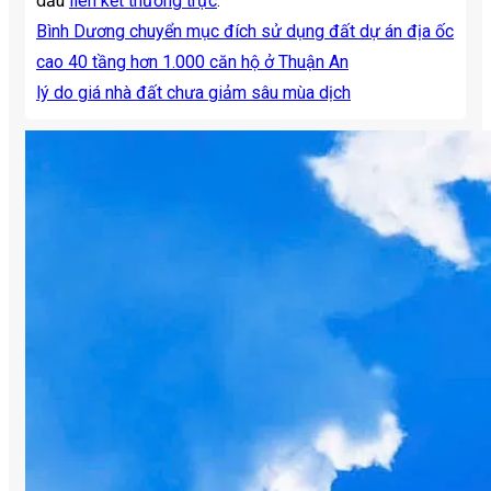
dấu
liên kết thường trực
.
Bình Dương chuyển mục đích sử dụng đất dự án địa ốc
cao 40 tầng hơn 1.000 căn hộ ở Thuận An
lý do giá nhà đất chưa giảm sâu mùa dịch