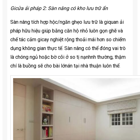
Gicửa ải pháp 2: Sàn nâng có kho lưu trữ ẩn
Sàn nâng tích hợp hộc/ngăn ghẹo lưu trữ là giquan ải
pháp hữu hiệu giúp bằng căn hộ nhỏ luôn gọn ghẽ và
chế tác cảm gicay nghiệt rộng thoải mái hơn so chiếm
dụng không gian thực tế. Sàn nâng có thể đóng vai trò
là chóng ngủ hoặc bờ cõi ở so tị nạnhnh thường, thậm
chí là buồng sẽ cho bài lớnán tại nhà thuận luôn thể.