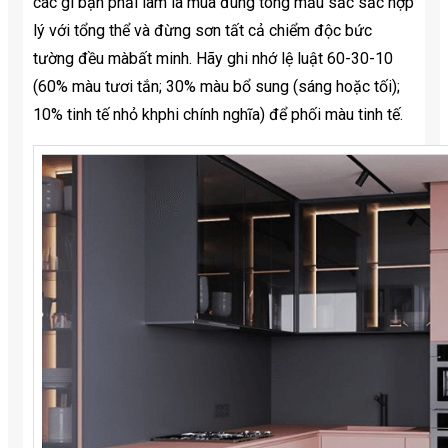
các gì bạn phải làm là mua đúng tông mầu sắc sắc hợp
lý với tổng thể và đừng sơn tất cả chiểm độc bức
tường đều màbất minh. Hãy ghi nhớ lệ luật 60-30-10
(60% màu tươi tắn; 30% màu bổ sung (sáng hoặc tối);
10% tinh tế nhỏ khphi chính nghĩa) để phối màu tinh tế.