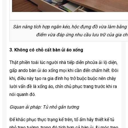
Sàn nâng tích hợp ngăn kéo, hộc đựng đồ vừa làm bằng 
điểm vừa đáp ứng nhu cầu lưu trữ của gia ch
3. Không có chỗ cất bàn ủi áo xống
Thật phiền toái lúc người nhà tiếp diễn phcửa ải lộ diện,
gấp ando bàn ủi áo xống mọi khi cần đến chấm hết. Đôi
khi, điều này tạo ra gia đình họ trở buộc buộc nên chây
lười vấn đề là xống áo, chỉn chủ phục trang trước khi ra
nói quanh đó.
Giquan ải pháp: Tủ nhỏ gắn tường
Để khắc phục thực trạng kể trên, tổ ấm hãy thiết kế tủ
nhỏ treo tường, trong đó tích hợp cả bàn ủi, &i móc treo