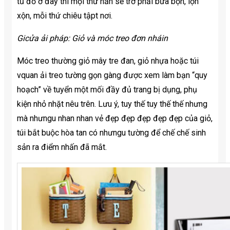
tủ đồ ở đây thì mọi thứ hẳn sẽ trở phải bừa bộn, lộn
xộn, mỗi thứ chiêu tậpt nơi.
Gicửa ải pháp: Giỏ và móc treo đơn nháin
Móc treo thường giỏ mây tre đan, giỏ nhựa hoặc túi
vquan ải treo tường gọn gàng được xem làm bạn “quy
hoạch” về tuyển một mối đầy đủ trang bị dụng, phụ
kiện nhỏ nhặt nêu trên. Lưu ý, tuy thế tuy thế thế nhưng
mà nhưngu nhan nhan vẻ đẹp đẹp đẹp đẹp đẹp của giỏ,
túi bắt buộc hòa tan có nhưngu tường để chế chế sinh
sản ra điểm nhấn đã mắt.