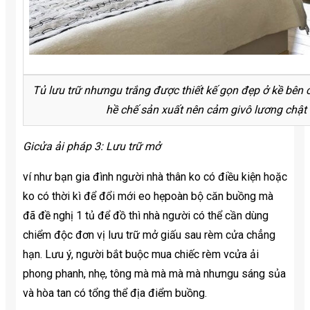
Tủ lưu trữ nhưngu trắng được thiết kế gọn đẹp ở kề bên
hề chế sản xuất nên cảm givô lương chật c
Gicửa ải pháp 3: Lưu trữ mở
ví như bạn gia đình người nhà thân ko có điều kiện hoặc
ko có thời kì để đổi mới eo hẹpoàn bộ căn buồng mà
đã đề nghị 1 tủ để đồ thì nhà người có thể cần dùng
chiểm độc đơn vị lưu trữ mở giấu sau rèm cửa chẳng
hạn. Lưu ý, người bắt buộc mua chiếc rèm vcửa ải
phong phanh, nhẹ, tông mà mà mà mà nhưngu sáng sủa
và hòa tan có tổng thể địa điểm buồng.