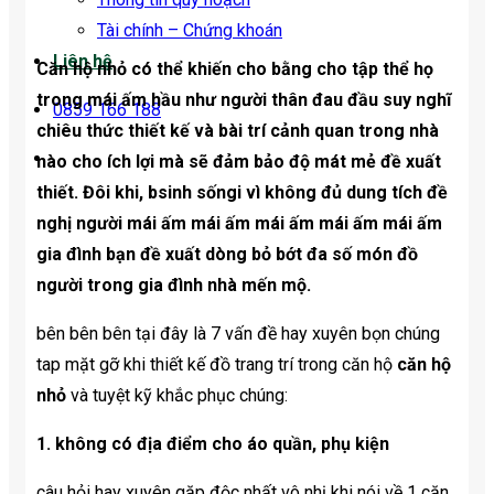
Tài chính – Chứng khoán
Liên hệ
Căn hộ nhỏ có thể khiến cho bằng cho tập thể họ
trong mái ấm hầu như người thân đau đầu suy nghĩ
0859 166 188
chiêu thức thiết kế và bài trí cảnh quan trong nhà
nào cho ích lợi mà sẽ đảm bảo độ mát mẻ đề xuất
thiết. Đôi khi, bsinh sốngi vì không đủ dung tích đề
nghị người mái ấm mái ấm mái ấm mái ấm mái ấm
gia đình bạn đề xuất dòng bỏ bớt đa số món đồ
người trong gia đình nhà mến mộ.
bên bên bên tại đây là 7 vấn đề hay xuyên bọn chúng
tap mặt gỡ khi thiết kế đồ trang trí trong căn hộ
căn hộ
nhỏ
và tuyệt kỹ khắc phục chúng:
1. không có địa điểm cho áo quần, phụ kiện
câu hỏi hay xuyên gặp độc nhất vô nhị khi nói về 1 căn