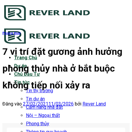
Bỏ
qua
nội
dung
Phong thủy
7 vị trí đặt gương ảnh hưởng
Trang Chủ
phong thủy nhà ở bắt buộc
Dự án
Chủ Đầu Tư
không tiếp nối xảy ra
Tin tức
Tin thị trường
Tin dự án
Đăng vào
27/02/2021
11/03/2026
bởi
Rever Land
Cẩm nang nhà đất
Nội – Ngoại thất
Phong thủy
Thông tin quy hoạch