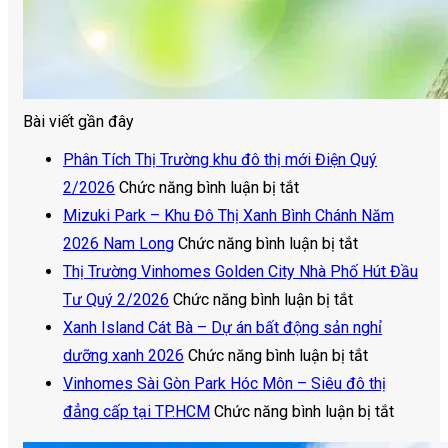
Bài viết gần đây
Phân Tích Thị Trường khu đô thị mới Điện Quý
ở
2/2026
Chức năng bình luận bị tắt
Phân
Mizuki Park – Khu Đô Thị Xanh Bình Chánh Năm
Tích
ở
2026 Nam Long
Chức năng bình luận bị tắt
Thị
Mizuki
Thị Trường Vinhomes Golden City Nhà Phố Hút Đầu
Trường
ở
Park
Tư Quý 2/2026
Chức năng bình luận bị tắt
khu
Thị
–
Xanh Island Cát Bà – Dự án bất động sản nghỉ
đô
Trường
Khu
ở
dưỡng xanh 2026
Chức năng bình luận bị tắt
thị
Vinhomes
Đô
Xanh
Vinhomes Sài Gòn Park Hóc Môn – Siêu đô thị
mới
Golden
Thị
Island
ở
đẳng cấp tại TP.HCM
Chức năng bình luận bị tắt
Điện
City
Xanh
Cát
Vinhom