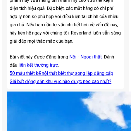
phẩm này vừa mang tính thẩm mỹ cao vừa tiết kiệm
diện tích hiệu quả. Đặc biệt, các mặt hàng có chi phí
hợp lý nên sẽ phù hợp với điều kiện tài chính của nhiều
gia chủ. Nếu bạn cần tư vấn chi tiết hơn về vấn đề này,
hãy liên hệ ngay với chúng tôi. Reverland luôn sẵn sàng
giải đáp mọi thắc mắc của bạn.
Bài viết này được đăng trong
Nội - Ngoại thất
. Đánh
dấu
liên kết thường trực
.
50 mẫu thiết kế nội thất biệt thự song lập đẳng cấp
Giá bất động sản khu vực nào được neo cao nhất?