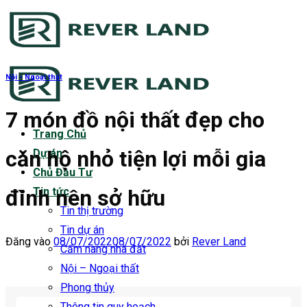
Bỏ
qua
nội
dung
Nội - Ngoại thất
7 món đồ nội thất đẹp cho
Trang Chủ
căn hộ nhỏ tiện lợi mỗi gia
Dự án
Chủ Đầu Tư
đình nên sở hữu
Tin tức
Tin thị trường
Tin dự án
Đăng vào
08/07/2022
08/07/2022
bởi
Rever Land
Cẩm nang nhà đất
Nội – Ngoại thất
Phong thủy
Thông tin quy hoạch