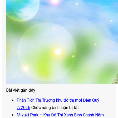
Bài viết gần đây
Phân Tích Thị Trường khu đô thị mới Điện Quý
ở
2/2026
Chức năng bình luận bị tắt
Phân
Mizuki Park – Khu Đô Thị Xanh Bình Chánh Năm