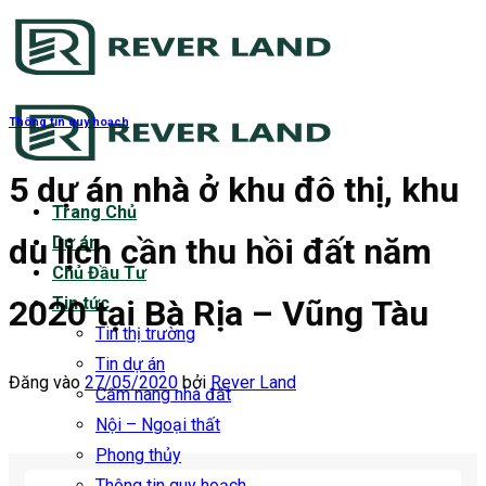
Bỏ
qua
nội
dung
Thông tin quy hoạch
5 dự án nhà ở khu đô thị, khu
Trang Chủ
du lịch cần thu hồi đất năm
Dự án
Chủ Đầu Tư
2020 tại Bà Rịa – Vũng Tàu
Tin tức
Tin thị trường
Tin dự án
Đăng vào
27/05/2020
bởi
Rever Land
Cẩm nang nhà đất
Nội – Ngoại thất
Phong thủy
Thông tin quy hoạch