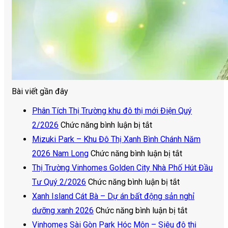
Bài viết gần đây
Phân Tích Thị Trường khu đô thị mới Điện Quý
ở
2/2026
Chức năng bình luận bị tắt
Phân
Mizuki Park – Khu Đô Thị Xanh Bình Chánh Năm
Tích
ở
2026 Nam Long
Chức năng bình luận bị tắt
Thị
Mizuki
Thị Trường Vinhomes Golden City Nhà Phố Hút Đầu
Trường
ở
Park
Tư Quý 2/2026
Chức năng bình luận bị tắt
khu
Thị
–
Xanh Island Cát Bà – Dự án bất động sản nghỉ
đô
Trường
Khu
ở
dưỡng xanh 2026
Chức năng bình luận bị tắt
thị
Vinhomes
Đô
Xanh
Vinhomes Sài Gòn Park Hóc Môn – Siêu đô thị