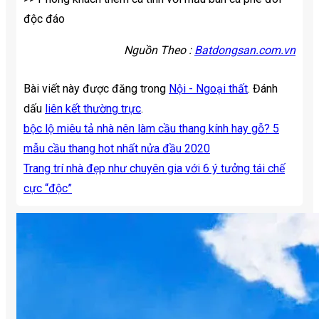
độc đáo
Nguồn Theo :
Batdongsan.com.vn
Bài viết này được đăng trong
Nội - Ngoại thất
. Đánh
dấu
liên kết thường trực
.
bộc lộ miêu tả nhà nên làm cầu thang kính hay gỗ? 5
mẫu cầu thang hot nhất nửa đầu 2020
Trang trí nhà đẹp như chuyên gia với 6 ý tưởng tái chế
cực “độc”