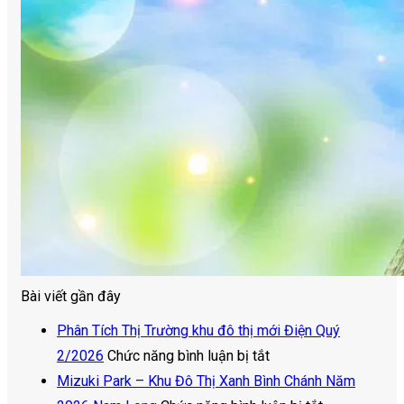
Bài viết gần đây
Phân Tích Thị Trường khu đô thị mới Điện Quý
ở
2/2026
Chức năng bình luận bị tắt
Phân
Mizuki Park – Khu Đô Thị Xanh Bình Chánh Năm