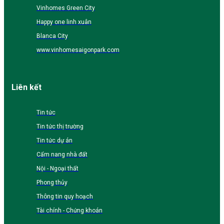
Vinhomes Green City
Happy one linh xuân
Blanca City
www.vinhomesaigonpark.com
Liên kết
Tin tức
Tin tức thị trường
Tin tức dự án
Cẩm nang nhà đất
Nội - Ngoại thất
Phong thủy
Thông tin quy hoạch
Tài chính - Chứng khoán