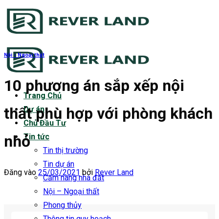
Bỏ
qua
nội
dung
Nội - Ngoại thất
10 phương án sắp xếp nội
Trang Chủ
thất phù hợp với phòng khách
Dự án
Chủ Đầu Tư
nhỏ
Tin tức
Tin thị trường
Tin dự án
Đăng vào
25/03/2021
bởi
Rever Land
Cẩm nang nhà đất
Nội – Ngoại thất
Phong thủy
Thông tin quy hoạch