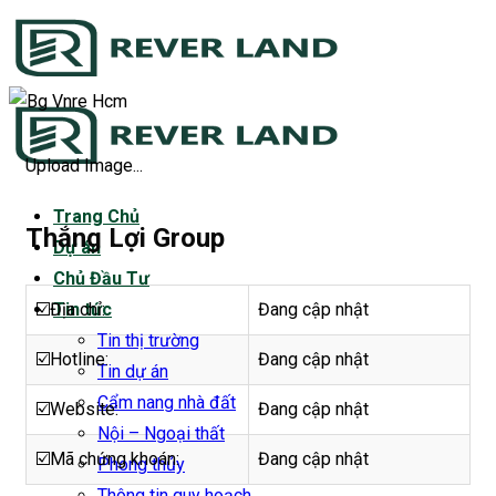
Bỏ
qua
nội
dung
Upload Image...
Trang Chủ
Thắng Lợi Group
Dự án
Chủ Đầu Tư
☑️Địa chỉ:
Đang cập nhật
Tin tức
Tin thị trường
☑️Hotline:
Đang cập nhật
Tin dự án
Cẩm nang nhà đất
☑️Website:
Đang cập nhật
Nội – Ngoại thất
☑️Mã chứng khoán:
Đang cập nhật
Phong thủy
Thông tin quy hoạch